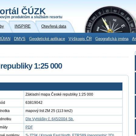
ortál ČÚZK
povým produktům a službám resortu
by
INSPIRE
Otevřená data
RÚIAN
DMVS
Geodetické aplikace
Výškopis ČR
Geografická jména
Ar
republiky 1:25 000
Základní mapa České republiky 1:25 000
kód
63819042
dnotka
mapový list ZM 25 (113 km2)
ednotku
Dle Vyhlášky č. 645/2004 Sb.
rmáty
PDF
ové systémy
S-JTSK / Krovak East North
,
ETRS89 (geographic 2D)