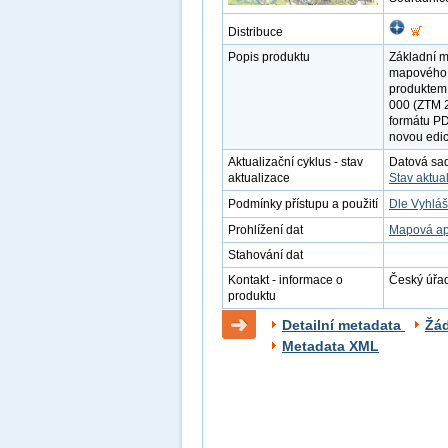
Distribuce
Popis produktu
Základní m
mapového d
produktem 
000 (ZTM 2
formátu PD
novou edi
Aktualizační cyklus - stav
Datová sada
aktualizace
Stav aktua
Podmínky přístupu a použití
Dle Vyhláš
Prohlížení dat
Mapová ap
Stahování dat
Kontakt - informace o
Český úřad
produktu
Detailní metadata
Žá
Metadata XML