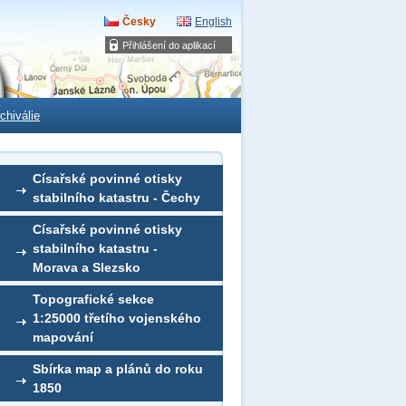
Česky
English
Přihlášení do aplikací
chiválie
Císařské povinné otisky
stabilního katastru - Čechy
Císařské povinné otisky
stabilního katastru -
Morava a Slezsko
Topografické sekce
1:25000 třetího vojenského
mapování
Sbírka map a plánů do roku
1850