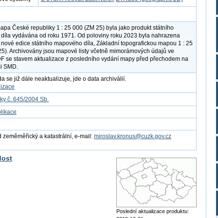
apa České republiky 1 : 25 000 (ZM 25) byla jako produkt státního
íla vydávána od roku 1971. Od poloviny roku 2023 byla nahrazena
nové edice státního mapového díla, Základní topografickou mapou 1 : 25
5). Archivovány jsou mapové listy včetně mimorámových údajů ve
F se stavem aktualizace z posledního vydání mapy před přechodem na
ci SMD.
 se již dále neaktualizuje, jde o data archiválií.
lizace
ky č. 645/2004 Sb.
likace
 zeměměřický a katastrální, e-mail:
miroslav.kronus@cuzk.gov.cz
dost
Poslední aktualizace produktu: