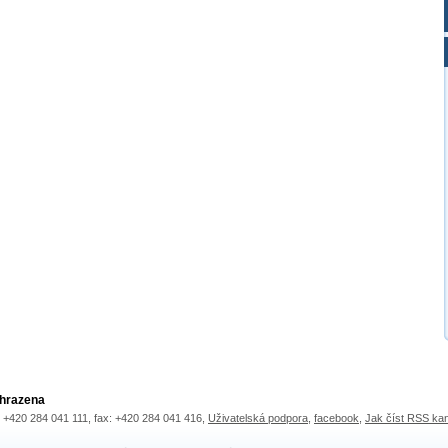
yhrazena
.: +420 284 041 111, fax: +420 284 041 416,
Uživatelská podpora
,
facebook
,
Jak číst RSS ka