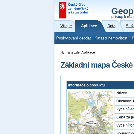
Geop
přístup k ma
Vítejte
Aplikace
Data
Služ
Poskytování geodat
Katastr nemovitostí
Nyní jste zde:
Aplikace
Základní mapa České 
Informace o produktu
Název
Obchodní 
Výdejní je
Cena za j
Výdejní fo
Souřadnic