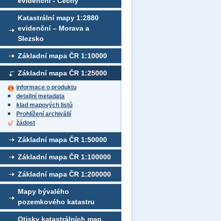
evidenční - Čechy
Katastrální mapy 1:2880
evidenční – Morava a
Slezsko
Základní mapa ČR 1:10000
Základní mapa ČR 1:25000
informace o produktu
detailní metadata
klad mapových listů
Prohlížení archiválií
žádost
Základní mapa ČR 1:50000
Základní mapa ČR 1:100000
Základní mapa ČR 1:200000
Mapy bývalého
pozemkového katastru
Otisky katastrálních map