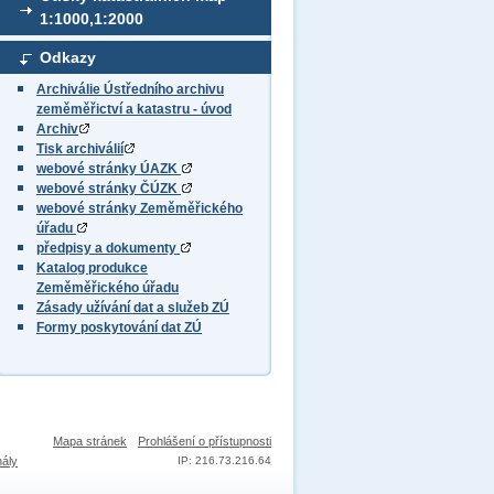
1:1000,1:2000
Odkazy
Archiválie Ústředního archivu
zeměměřictví a katastru - úvod
Archiv
Tisk archiválií
webové stránky ÚAZK
webové stránky ČÚZK
webové stránky Zeměměřického
úřadu
předpisy a dokumenty
Katalog produkce
Zeměměřického úřadu
Zásady užívání dat a služeb ZÚ
Formy poskytování dat ZÚ
Mapa stránek
Prohlášení o přístupnosti
nály
IP: 216.73.216.64