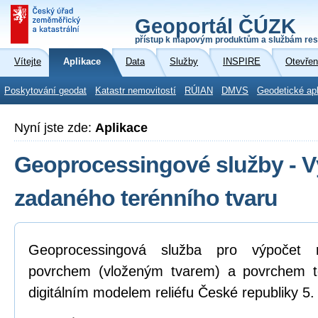
Geoportál ČÚZK
přístup k mapovým produktům a službám res
Vítejte
Aplikace
Data
Služby
INSPIRE
Otevřen
Poskytování geodat
Katastr nemovitostí
RÚIAN
DMVS
Geodetické ap
Nyní jste zde:
Aplikace
Geoprocessingové služby - 
zadaného terénního tvaru
Geoprocessingová služba pro výpočet 
povrchem (vloženým tvarem) a povrchem t
digitálním modelem reliéfu České republiky 