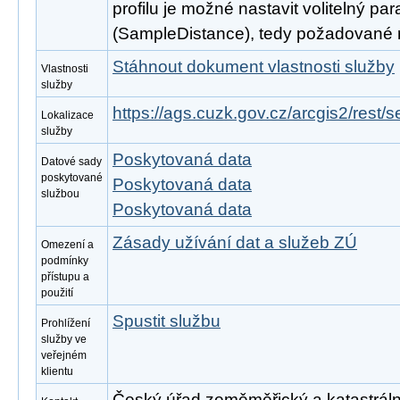
profilu je možné nastavit volitelný pa
(SampleDistance), tedy požadované roz
Stáhnout dokument vlastnosti služby
Vlastnosti
služby
https://ags.cuzk.gov.cz/arcgis2/rest/
Lokalizace
služby
Poskytovaná data
Datové sady
poskytované
Poskytovaná data
službou
Poskytovaná data
Zásady užívání dat a služeb ZÚ
Omezení a
podmínky
přístupu a
použití
Spustit službu
Prohlížení
služby ve
veřejném
klientu
Český úřad zeměměřický a katastrální, 