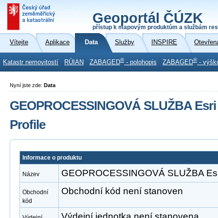
Geoportál ČÚZK
přístup k mapovým produktům a službám res
Vítejte
Aplikace
Data
Služby
INSPIRE
Otevřen
®
®
Katastr nemovitostí
RÚIAN
ZABAGED
- polohopis
ZABAGED
- výšk
Nyní jste zde:
Data
GEOPROCESSINGOVÁ SLUŽBA Esri A
Profile
Informace o produktu
GEOPROCESSINGOVÁ SLUŽBA Esri Ar
Název
Obchodní kód není stanoven
Obchodní
kód
Výdejní jednotka není stanovena
Výdejní