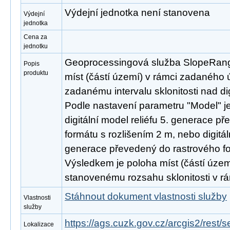
Výdejní jednotka není stanovena
Výdejní
jednotka
Cena za
jednotku
Geoprocessingová služba SlopeRange 
Popis
produktu
míst (částí území) v rámci zadaného 
zadanému intervalu sklonitosti nad di
Podle nastavení parametru "Model" je
digitální model reliéfu 5. generace p
formátu s rozlišením 2 m, nebo digitál
generace převedený do rastrového fo
Výsledkem je poloha míst (částí území
stanovenému rozsahu sklonitosti v r
Stáhnout dokument vlastnosti služby
Vlastnosti
služby
https://ags.cuzk.gov.cz/arcgis2/res
Lokalizace