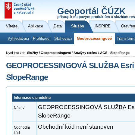
Geoportál ČÚZK
přístup k mapovým produktům a službám res
Vítejte
Aplikace
Data
Služby
INSPIRE
Otevřen
Vyhledávací
Prohlížecí
Stahovací
Geoprocessingové
Transform
Nyní jste zde:
Služby / Geoprocessingové / Analýzy terénu / AGS - SlopeRange
GEOPROCESSINGOVÁ SLUŽBA Esri A
SlopeRange
Informace o produktu
GEOPROCESSINGOVÁ SLUŽBA Esri 
Název
SlopeRange
Obchodní kód není stanoven
Obchodní
kód