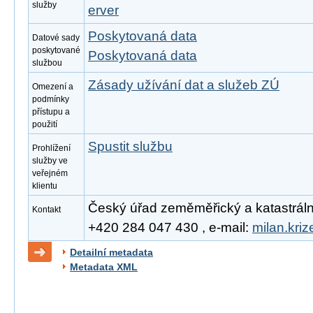
služby
erver
Poskytovaná data
Datové sady
poskytované
Poskytovaná data
službou
Zásady užívání dat a služeb ZÚ
Omezení a
podmínky
přístupu a
použití
Spustit službu
Prohlížení
služby ve
veřejném
klientu
Český úřad zeměměřický a katastrální, 
Kontakt
+420 284 047 430 , e-mail:
milan.kri
Detailní metadata
Metadata XML