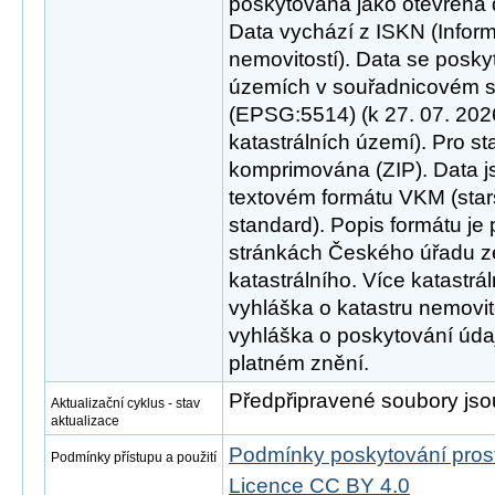
poskytována jako otevřená 
Data vychází z ISKN (Infor
nemovitostí). Data se poskyt
územích v souřadnicovém 
(EPSG:5514) (k 27. 07. 2026
katastrálních území). Pro st
komprimována (ZIP). Data j
textovém formátu VKM (star
standard). Popis formátu j
stránkách Českého úřadu 
katastrálního. Více katastrá
vyhláška o katastru nemovit
vyhláška o poskytování úda
platném znění.
Předpřipravené soubory jsou
Aktualizační cyklus - stav
aktualizace
Podmínky poskytování pros
Podmínky přístupu a použití
Licence CC BY 4.0