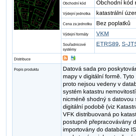
Obchodní kód 
Obchodní kód
katastrální úze
Výdejní jednotka
Bez poplatků
Cena za jednotku
VKM
Výdejní formáty
ETRS89
,
S-JTS
Souřadnicové
systémy
Distribuce
Datová sada pro poskytování
Popis produktu
mapy v digitální formě. Tyt
proto nejsou vedeny v data
systém katastru nemovitostí)
nicméně shodný s datovou sé
digitální podobě (viz Katas
VFK distribuovaná po katas
postupně přepracovávány 
importovány do databáze I