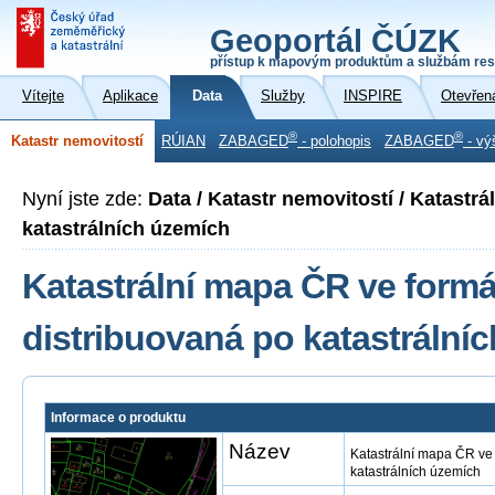
Geoportál ČÚZK
přístup k mapovým produktům a službám res
Vítejte
Aplikace
Data
Služby
INSPIRE
Otevřen
®
®
Katastr nemovitostí
RÚIAN
ZABAGED
- polohopis
ZABAGED
- vý
Nyní jste zde:
Data / Katastr nemovitostí / Katastr
katastrálních územích
Katastrální mapa ČR ve form
distribuovaná po katastrální
Informace o produktu
Název
Katastrální mapa ČR ve
katastrálních územích