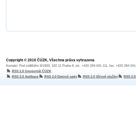
Copyright © 2010 ČÚZK, Všechna práva vyhrazena
Kontakt: Pod sídlištěm 9/1800, 182 11 Praha 8, tel.: +420 284 041 111, fax: +420 284 04
RSS 2.0 Geoportál ČÚZK
RSS 2.0 Aplikace
RSS 2.0 Datové sady
RSS 2.0 Síťové služby
RSS 2.0