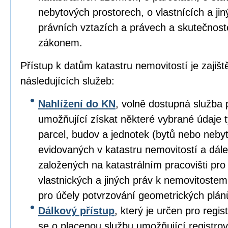
nebytových prostorech, o vlastnících a ji
právních vztazích a právech a skutečnos
zákonem.
Přístup k datům katastru nemovitostí je zajišt
následujících služeb:
Nahlížení do KN
, volně dostupná služba 
umožňující získat některé vybrané údaje tý
parcel, budov a jednotek (bytů nebo nebyt
evidovaných v katastru nemovitostí a dále
založených na katastrálním pracovišti pro
vlastnických a jiných práv k nemovitoste
pro účely potvrzování geometrických plán
Dálkový přístup
, který je určen pro regis
se o placenou službu umožňující registro