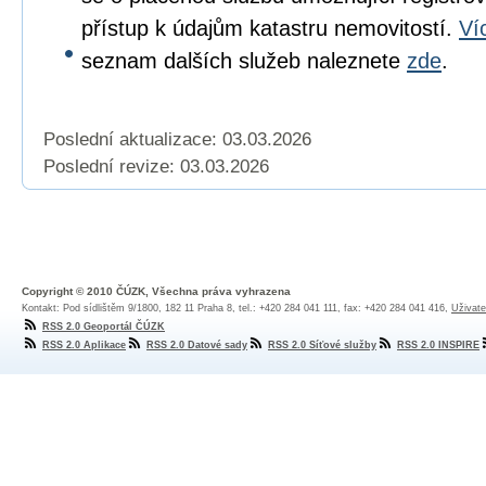
přístup k údajům katastru nemovitostí.
Ví
seznam dalších služeb naleznete
zde
.
Poslední aktualizace: 03.03.2026
Poslední revize:
03.03.2026
Copyright © 2010 ČÚZK, Všechna práva vyhrazena
Kontakt: Pod sídlištěm 9/1800, 182 11 Praha 8, tel.: +420 284 041 111, fax: +420 284 041 416,
Uživate
RSS 2.0 Geoportál ČÚZK
RSS 2.0 Aplikace
RSS 2.0 Datové sady
RSS 2.0 Síťové služby
RSS 2.0 INSPIRE