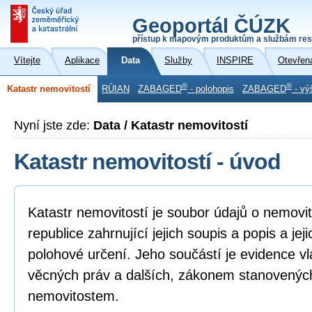
Geoportál ČÚZK
přístup k mapovým produktům a službám res
Vítejte
Aplikace
Data
Služby
INSPIRE
Otevřen
®
®
Katastr nemovitostí
RÚIAN
ZABAGED
- polohopis
ZABAGED
- vý
Nyní jste zde:
Data / Katastr nemovitostí
Katastr nemovitostí - úvod
Katastr nemovitostí je soubor údajů o nemovi
republice zahrnující jejich soupis a popis a je
polohové určení. Jeho součástí je evidence vl
věcných práv a dalších, zákonem stanovenýc
nemovitostem.