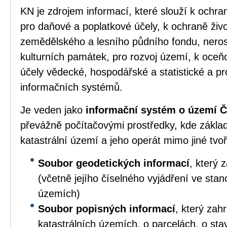
KN je zdrojem informací, které slouží k ochr
pro daňové a poplatkové účely, k ochraně živo
zemědělského a lesního půdního fondu, neros
kulturních památek, pro rozvoj území, k oceň
účely vědecké, hospodářské a statistické a pr
informačních systémů.
Je veden jako
informační systém o území Č
převážně počítačovými prostředky, kde zákla
katastrální území a jeho operát mimo jiné tvoř
Soubor geodetických informací
, který 
(včetně jejího číselného vyjádření ve sta
územích)
Soubor popisných informací
, který zah
katastrálních územích, o parcelách, o sta