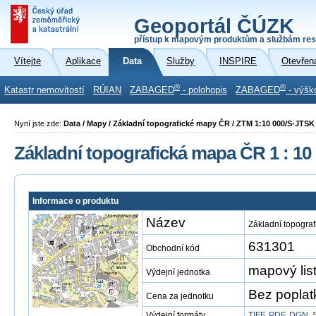
Geoportál ČÚZK
přístup k mapovým produktům a službám res
Vítejte
Aplikace
Data
Služby
INSPIRE
Otevřen
®
®
Katastr nemovitostí
RÚIAN
ZABAGED
- polohopis
ZABAGED
- výšk
Nyní jste zde:
Data / Mapy / Základní topografické mapy ČR / ZTM 1:10 000/S-JTSK
Základní topografická mapa ČR 1 : 10
Informace o produktu
Název
Základní topogra
631301
Obchodní kód
mapový li
Výdejní jednotka
Bez poplat
Cena za jednotku
Výdejní formáty
TIFF
,
PDF
,
DGN
,