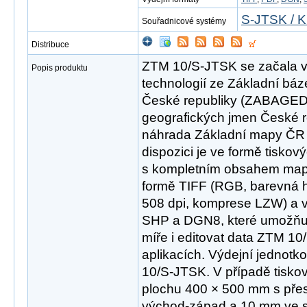
S-JTSK / K
Souřadnicové systémy
Distribuce
ZTM 10/S-JTSK se začala v r
Popis produktu
technologií ze Základní báz
České republiky (ZABAGED
geografických jmen České 
náhrada Základní mapy ČR 
dispozici je ve formě tisk
s kompletním obsahem mapov
formě TIFF (RGB, barevná hl
508 dpi, komprese LZW) a 
SHP a DGN8, které umožňují 
míře i editovat data ZTM 1
aplikacích. Výdejní jednotk
10/S-JTSK. V případě tisko
plochu 400 × 500 mm s př
východ-západ a 10 mm ve sm