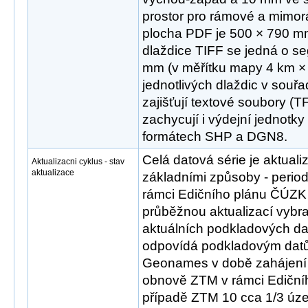
prostor pro rámové a mimo
plocha PDF je 500 × 790 mm
dlaždice TIFF se jedná o 
mm (v měřítku mapy 4 km × 
jednotlivých dlaždic v sou
zajišťují textové soubory (T
zachycují i výdejní jednotky
formátech SHP a DGN8.
Celá datová série je aktua
Aktualizacni cyklus - stav
aktualizace
základními způsoby - peri
rámci Edičního plánu ČÚZK 
průběžnou aktualizací vybr
aktuálních podkladových dat
odpovídá podkladovým d
Geonames v době zahájení 
obnově ZTM v rámci Ediční
případě ZTM 10 cca 1/3 úz