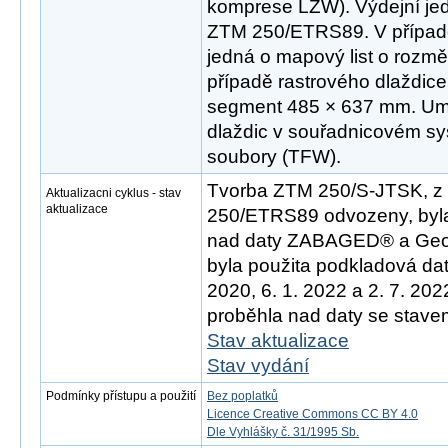
komprese LZW). Výdejní jed
ZTM 250/ETRS89. V případ
jedná o mapový list o rozm
případě rastrového dlaždice
segment 485 × 637 mm. Umís
dlaždic v souřadnicovém sys
soubory (TFW).
Tvorba ZTM 250/S-JTSK, z 
Aktualizacni cyklus - stav
aktualizace
250/ETRS89 odvozeny, byla
nad daty ZABAGED® a Geo
byla použita podkladová dat
2020, 6. 1. 2022 a 2. 7. 20
proběhla nad daty se stavem
Stav aktualizace
Stav vydání
Podmínky přístupu a použití
Bez poplatků
Licence Creative Commons CC BY 4.0
Dle Vyhlášky č. 31/1995 Sb.