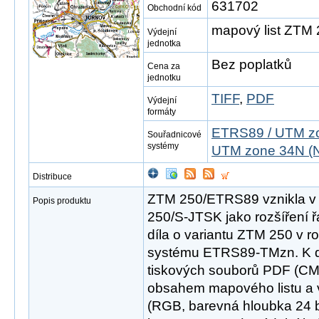
631702
Obchodní kód
mapový list ZTM
Výdejní
jednotka
Bez poplatků
Cena za
jednotku
TIFF
,
PDF
Výdejní
formáty
ETRS89 / UTM zo
Souřadnicové
systémy
UTM zone 34N (N
Distribuce
ZTM 250/ETRS89 vznikla v
Popis produktu
250/S-JTSK jako rozšíření 
díla o variantu ZTM 250 v 
systému ETRS89-TMzn. K di
tiskových souborů PDF (CM
obsahem mapového listu a v
(RGB, barevná hloubka 24 bit