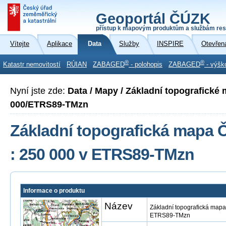
Geoportál ČÚZK
přístup k mapovým produktům a službám res
Vítejte
Aplikace
Data
Služby
INSPIRE
Otevřen
®
®
Katastr nemovitostí
RÚIAN
ZABAGED
- polohopis
ZABAGED
- výšk
Nyní jste zde:
Data / Mapy / Základní topografické
000/ETRS89-TMzn
Základní topografická mapa Č
: 250 000 v ETRS89-TMzn
Informace o produktu
Název
Základní topografická mapa
ETRS89-TMzn