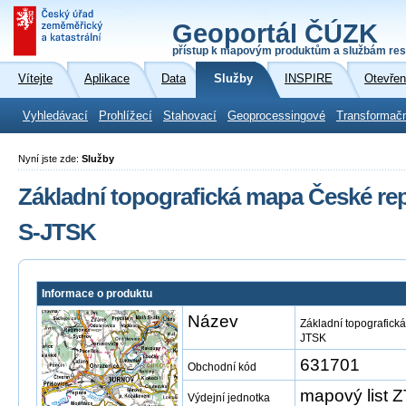
Geoportál ČÚZK
přístup k mapovým produktům a službám res
Vítejte
Aplikace
Data
Služby
INSPIRE
Otevřen
Vyhledávací
Prohlížecí
Stahovací
Geoprocessingové
Transformač
Nyní jste zde:
Služby
Základní topografická mapa České repu
S-JTSK
Informace o produktu
Název
Základní topografick
JTSK
631701
Obchodní kód
mapový list 
Výdejní jednotka