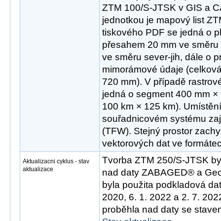
ZTM 100/S-JTSK v GIS a CA
jednotkou je mapový list Z
tiskového PDF se jedná o 
přesahem 20 mm ve směru
ve směru sever-jih, dále o 
mimorámové údaje (celková
720 mm). V případě rastrov
jedná o segment 400 mm × 
100 km × 125 km). Umístění 
souřadnicovém systému zaji
(TFW). Stejný prostor zachyc
vektorových dat ve formát
Tvorba ZTM 250/S-JTSK byl
Aktualizacni cyklus - stav
aktualizace
nad daty ZABAGED® a Geo
byla použita podkladová dat
2020, 6. 1. 2022 a 2. 7. 20
proběhla nad daty se stavem