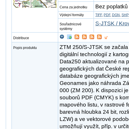
Bez poplatků
Cena za jednotku
Výdejní formáty
TIFF
,
PDF
,
DGN
,
SHP
S-JTSK / Kro
Souřadnicové
systémy
Distribuce
ZTM 250/S-JTSK se začala v
Popis produktu
digitální technologií z karto
Data250 aktualizované na 
geografických dat České r
databáze geografických jme
Geonames jako náhrada Zá
000 (ZM 200). K dispozici j
souborů PDF (CMYK) s ko
mapového listu, v rastrové
barevná hloubka 24 bit, roz
LZW) a ve vektorové podob
umožňují využít, příp. v urči