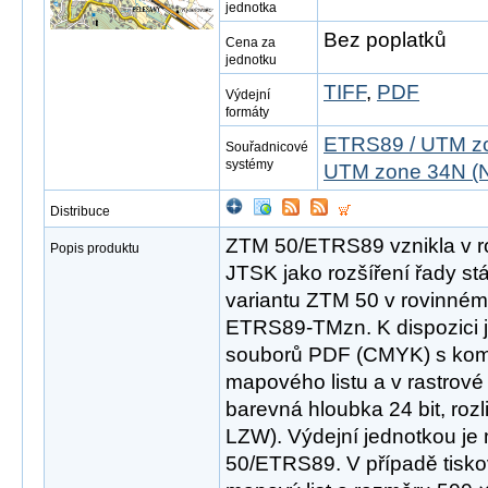
jednotka
Bez poplatků
Cena za
jednotku
TIFF
,
PDF
Výdejní
formáty
ETRS89 / UTM zo
Souřadnicové
systémy
UTM zone 34N (N
Distribuce
ZTM 50/ETRS89 vznikla v r
Popis produktu
JTSK jako rozšíření řady st
variantu ZTM 50 v rovinné
ETRS89-TMzn. K dispozici j
souborů PDF (CMYK) s ko
mapového listu a v rastrov
barevná hloubka 24 bit, roz
LZW). Výdejní jednotkou je
50/ETRS89. V případě tisk