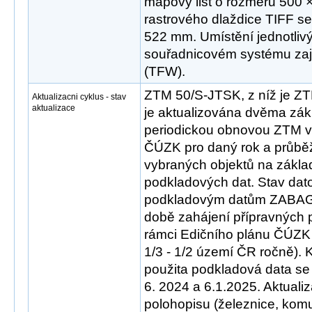
mapový list o rozměru 500 
rastrového dlaždice TIFF s
522 mm. Umístění jednotlivý
souřadnicovém systému zaji
(TFW).
ZTM 50/S-JTSK, z níž je 
Aktualizacni cyklus - stav
aktualizace
je aktualizována dvěma zák
periodickou obnovou ZTM v
ČÚZK pro daný rok a průběž
vybraných objektů na zákla
podkladových dat. Stav dat
podkladovým datům ZABA
době zahájení přípravných 
rámci Edičního plánu ČÚZK
1/3 - 1/2 území ČR ročně). 
použita podkladová data se 
6. 2024 a 6.1.2025. Aktual
polohopisu (železnice, ko