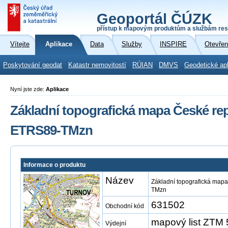
Geoportál ČÚZK
přístup k mapovým produktům a službám res
Vítejte
Aplikace
Data
Služby
INSPIRE
Otevřen
Poskytování geodat
Katastr nemovitostí
RÚIAN
DMVS
Geodetické ap
Nyní jste zde:
Aplikace
Základní topografická mapa České repu
ETRS89-TMzn
Informace o produktu
Název
Základní topografická mapa
TMzn
631502
Obchodní kód
mapový list ZTM
Výdejní