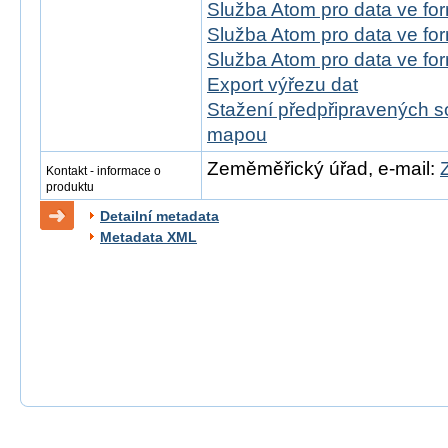
Služba Atom pro data ve fo
Služba Atom pro data ve f
Služba Atom pro data ve f
Export výřezu dat
Stažení předpřipravených s
mapou
Zeměměřický úřad, e-mail:
Kontakt - informace o
produktu
Detailní metadata
Metadata XML