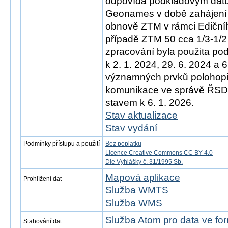
odpovídá podkladovým d
Geonames v době zahájení 
obnově ZTM v rámci Ediční
případě ZTM 50 cca 1/3-1/2
zpracování byla použita po
k 2. 1. 2024, 29. 6. 2024 a 
významných prvků polohopis
komunikace ve správě ŘSD)
stavem k 6. 1. 2026.
Stav aktualizace
Stav vydání
Podmínky přístupu a použití
Bez poplatků
Licence Creative Commons CC BY 4.0
Dle Vyhlášky č. 31/1995 Sb.
Mapová aplikace
Prohlížení dat
Služba WMTS
Služba WMS
Služba Atom pro data ve f
Stahování dat