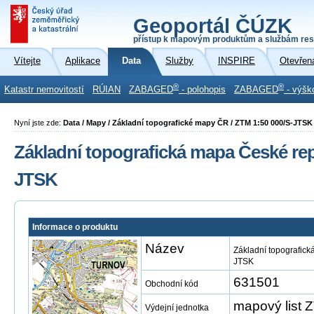
Geoportál ČÚZK
přístup k mapovým produktům a službám res
Vítejte
Aplikace
Data
Služby
INSPIRE
Otevřen
®
®
Katastr nemovitostí
RÚIAN
ZABAGED
- polohopis
ZABAGED
- výšk
Nyní jste zde:
Data / Mapy / Základní topografické mapy ČR / ZTM 1:50 000/S-JTSK
Základní topografická mapa České repu
JTSK
Informace o produktu
Název
Základní topografick
JTSK
631501
Obchodní kód
mapový list
Výdejní jednotka