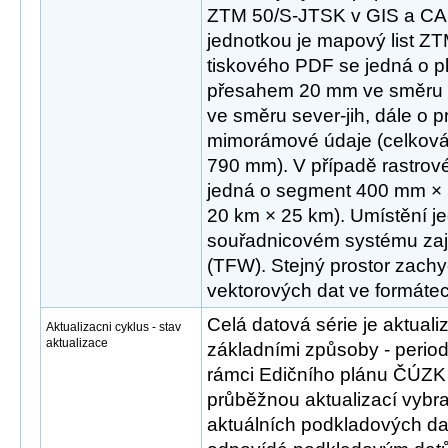
ZTM 50/S-JTSK v GIS a CAD
jednotkou je mapový list Z
tiskového PDF se jedná o 
přesahem 20 mm ve směru
ve směru sever-jih, dále o 
mimorámové údaje (celková
790 mm). V případě rastrov
jedná o segment 400 mm × 
20 km × 25 km). Umístění je
souřadnicovém systému zaji
(TFW). Stejný prostor zachyc
vektorových dat ve formát
Celá datová série je aktua
Aktualizacni cyklus - stav
aktualizace
základními způsoby - peri
rámci Edičního plánu ČÚZK 
průběžnou aktualizací vybr
aktuálních podkladových dat