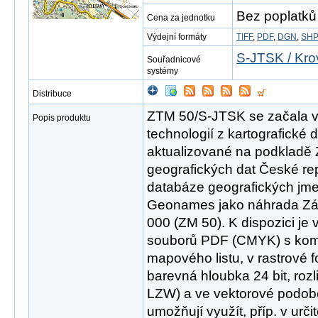
Bez poplatků
Cena za jednotku
Výdejní formáty
TIFF
,
PDF
,
DGN
,
SH
S-JTSK / Kro
Souřadnicové
systémy
Distribuce
ZTM 50/S-JTSK se začala v r
Popis produktu
technologií z kartografické
aktualizované na podkladě 
geografických dat České r
databáze geografických jme
Geonames jako náhrada Zák
000 (ZM 50). K dispozici je 
souborů PDF (CMYK) s ko
mapového listu, v rastrové
barevná hloubka 24 bit, roz
LZW) a ve vektorové podob
umožňují využít, příp. v urči