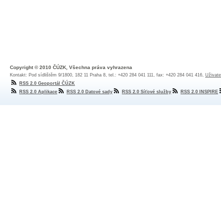
Copyright © 2010 ČÚZK, Všechna práva vyhrazena
Kontakt: Pod sídlištěm 9/1800, 182 11 Praha 8, tel.: +420 284 041 111, fax: +420 284 041 416,
Uživate
RSS 2.0 Geoportál ČÚZK
RSS 2.0 Aplikace
RSS 2.0 Datové sady
RSS 2.0 Síťové služby
RSS 2.0 INSPIRE