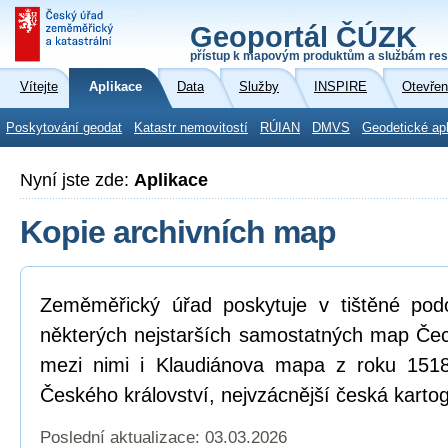
Geoportál ČÚZK
přístup k mapovým produktům a službám res
Vítejte
Aplikace
Data
Služby
INSPIRE
Otevřen
Poskytování geodat
Katastr nemovitostí
RÚIAN
DMVS
Geodetické ap
Nyní jste zde:
Aplikace
Kopie archivních map
Zeměměřický úřad poskytuje v tištěné pod
některých nejstarších samostatných map Čec
mezi nimi i Klaudiánova mapa z roku 151
Českého království, nejvzácnější česká karto
Poslední aktualizace: 03.03.2026