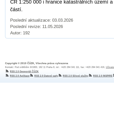
ČR 1:250 000 i hranice katastrálních území a 
částí.
Poslední aktualizace: 03.03.2026
Poslední revize:
11.05.2026
Autor: 192
Copyright © 2010 ČÚZK, Všechna práva vyhrazena
Kontakt: Pod sídlištěm 9/1800, 182 11 Praha 8, tel.: +420 284 041 111, fax: +420 284 041 416,
Uživate
RSS 2.0 Geoportál ČÚZK
RSS 2.0 Aplikace
RSS 2.0 Datové sady
RSS 2.0 Síťové služby
RSS 2.0 INSPIRE