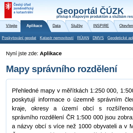
Geoportál ČÚZK
přístup k mapovým produktům a službám res
Vítejte
Aplikace
Data
Služby
INSPIRE
Otevřen
Poskytování geodat
Katastr nemovitostí
RÚIAN
DMVS
Geodetické ap
Nyní jste zde:
Aplikace
Mapy správního rozdělení
Přehledné mapy v měřítkách 1:250 000, 1:500
poskytují informace o územně správním čle
kraje, okresy a území obcí s rozšířen
správního rozdělení ČR 1:500 000 jsou zobra
a názvy obcí s více než 1000 obyvateli a v 