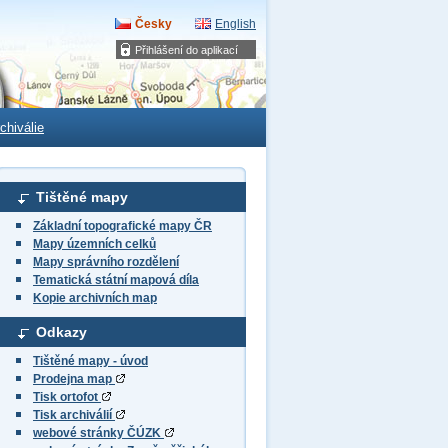
Česky
English
Přihlášení do aplikací
chiválie
Tištěné mapy
Základní topografické mapy ČR
Mapy územních celků
Mapy správního rozdělení
Tematická státní mapová díla
Kopie archivních map
Odkazy
Tištěné mapy - úvod
Prodejna map
Tisk ortofot
Tisk archiválií
webové stránky ČÚZK