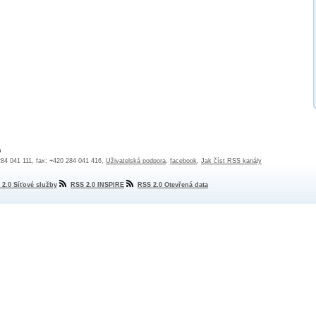
a
 284 041 111, fax: +420 284 041 416,
Uživatelská podpora
,
facebook
,
Jak číst RSS kanály
 2.0 Síťové služby
RSS 2.0 INSPIRE
RSS 2.0 Otevřená data