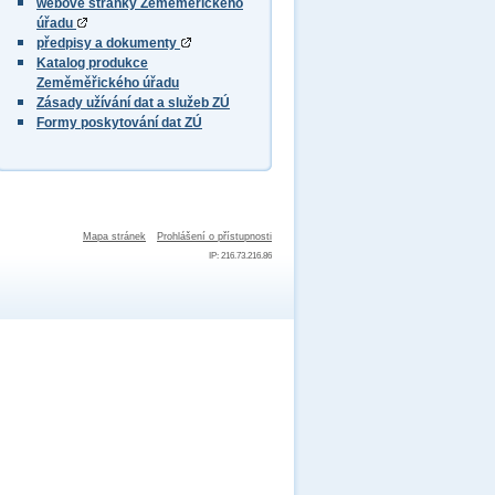
webové stránky Zeměměřického
úřadu
předpisy a dokumenty
Katalog produkce
Zeměměřického úřadu
Zásady užívání dat a služeb ZÚ
Formy poskytování dat ZÚ
Mapa stránek
Prohlášení o přístupnosti
IP: 216.73.216.86