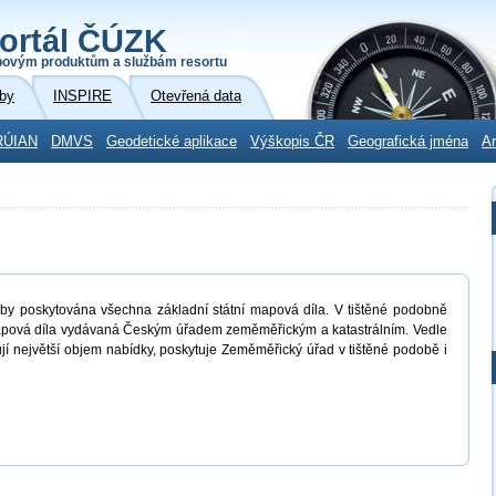
ortál ČÚZK
povým produktům a službám resortu
by
INSPIRE
Otevřená data
RÚIAN
DMVS
Geodetické aplikace
Výškopis ČR
Geografická jména
Ar
doby poskytována všechna základní státní mapová díla. V tištěné podobně
mapová díla vydávaná Českým úřadem zeměměřickým a katastrálním. Vedle
jí největší objem nabídky, poskytuje Zeměměřický úřad v tištěné podobě i