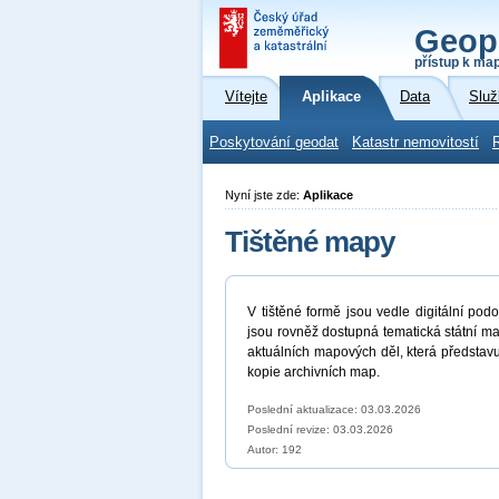
Geop
přístup k ma
Vítejte
Aplikace
Data
Služ
Poskytování geodat
Katastr nemovitostí
Nyní jste zde:
Aplikace
Tištěné mapy
V tištěné formě jsou vedle digitální po
jsou rovněž dostupná tematická státní 
aktuálních mapových děl, která představu
kopie archivních map.
Poslední aktualizace: 03.03.2026
Poslední revize:
03.03.2026
Autor: 192