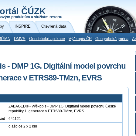
ortál ČÚZK
povým produktům a službám resortu
by
INSPIRE
Otevřená data
RÚIAN
DMVS
Geodetické aplikace
Výškopis ČR
Geografická jména
Ar
 - DMP 1G. Digitální model povrchu
generace v ETRS89-TMzn, EVRS
ZABAGED® - Výškopis - DMP 1G. Digitální model povrchu České
republiky 1. generace v ETRS89-TMzn, EVRS
kód
641121
dlaždice 2 x 2 km