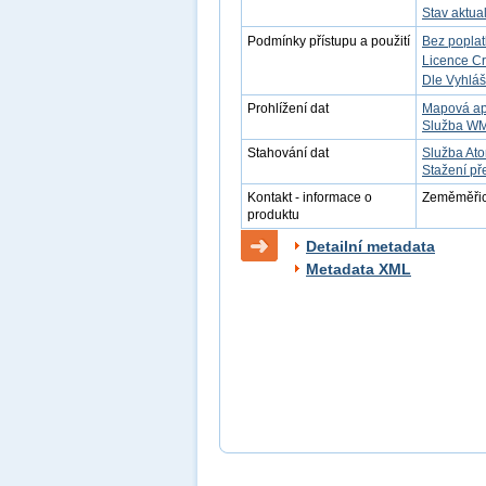
Stav aktua
Podmínky přístupu a použití
Bez popla
Licence C
Dle Vyhláš
Prohlížení dat
Mapová ap
Služba W
Stahování dat
Služba At
Stažení př
Kontakt - informace o
Zeměměřick
produktu
Detailní metadata
Metadata XML