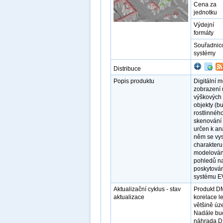
Cena za
jednotku
Výdejní
formáty
Souřadnic
systémy
Distribuce
Popis produktu
Digitální 
zobrazení 
výškových 
objekty (b
rostlinnéh
skenování 
určen k an
něm se vysk
charakteru,
modelování 
pohledů na
poskytová
systému E
Aktualizační cyklus - stav
Produkt D
aktualizace
korelace l
většině úz
Nadále bud
náhrada D