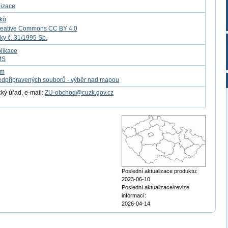
lizace
tků
reative Commons CC BY 4.0
ky č. 31/1995 Sb.
likace
MS
om
edpřipravených souborů - výběr nad mapou
ý úřad, e-mail:
ZU-obchod@cuzk.gov.cz
Poslední aktualizace produktu:
2023-06-10
Poslední aktualizace/revize
informací:
2026-04-14