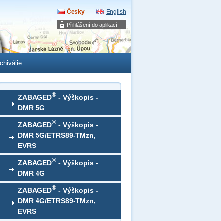
Česky
English
Přihlášení do aplikací
chiválie
®
ZABAGED
- Výškopis -
DMR 5G
®
ZABAGED
- Výškopis -
DMR 5G/ETRS89-TMzn,
EVRS
®
ZABAGED
- Výškopis -
DMR 4G
®
ZABAGED
- Výškopis -
DMR 4G/ETRS89-TMzn,
EVRS