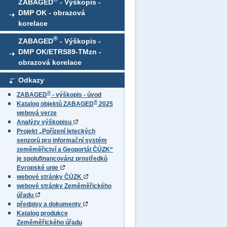
ZABAGED
- Výškopis -
DMP OK - obrazová
korelace
®
ZABAGED
- Výškopis -
DMP OK/ETRS89-TMzn -
obrazová korelace
Odkazy
®
ZABAGED
- výškopis - úvod
®
Katalog objektů ZABAGED
2025
webová verze
Analýzy výškopisu
Projekt „Pořízení leteckých
senzorů pro informační systém
zeměměřictví a Geoportál ČÚZK“
je spolufinancovánz prostředků
Evropské unie
webové stránky ČÚZK
webové stránky Zeměměřického
úřadu
předpisy a dokumenty
Katalog produkce
Zeměměřického úřadu