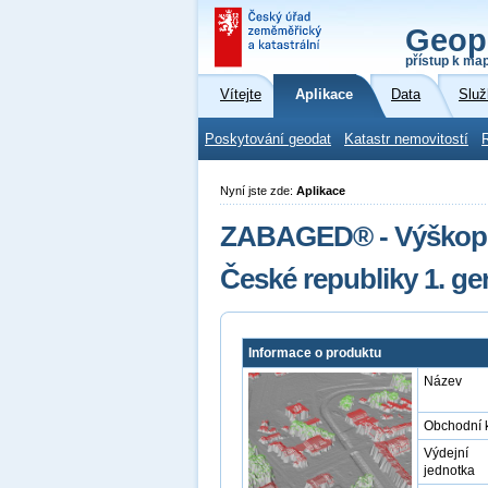
Geop
přístup k ma
Vítejte
Aplikace
Data
Služ
Poskytování geodat
Katastr nemovitostí
Nyní jste zde:
Aplikace
ZABAGED® - Výškopis
České republiky 1. 
Informace o produktu
Název
Obchodní 
Výdejní
jednotka