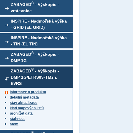
®
ZABAGED
- Výškopis -
vrstevnice
INSPIRE - Nadmořská výška
- GRID (EL GRID)
INSPIRE - Nadmořská výška
- TIN (EL TIN)
®
ZABAGED
- Výškopis -
DMP 1G
®
ZABAGED
- Výškopis -
DMP 1G/ETRS89-TMzn,
EVRS
informace o produktu
detailní metadata
stav aktualizace
klad mapových listů
prohlížet data
stáhnout
atom
®