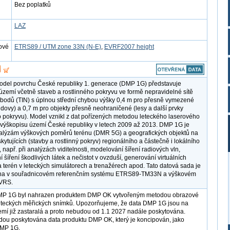
Bez poplatků
LAZ
ové
ETRS89 / UTM zone 33N (N-E)
,
EVRF2007 height
model povrchu České republiky 1. generace (DMP 1G) představuje
území včetně staveb a rostlinného pokryvu ve formě nepravidelné sítě
bodů (TIN) s úplnou střední chybou výšky 0,4 m pro přesně vymezené
udovy) a 0,7 m pro objekty přesně neohraničené (lesy a další prvky
o pokryvu). Model vznikl z dat pořízených metodou leteckého laserového
výškopisu území České republiky v letech 2009 až 2013. DMP 1G je
alýzám výškových poměrů terénu (DMR 5G) a geografických objektů na
ytujících (stavby a rostlinný pokryv) regionálního a částečně i lokálního
 např. při analýzách viditelnosti, modelování šíření radiových vln,
šíření škodlivých látek a nečistot v ovzduší, generování virtuálních
 terén v leteckých simulátorech a trenažérech apod. Tato datová sada je
na v souřadnicovém referenčním systému ETRS89-TM33N a výškovém
VRS.
MP 1G byl nahrazen produktem DMP OK vytvořeným metodou obrazové
eteckých měřických snímků. Upozorňujeme, že data DMP 1G jsou na
emí již zastaralá a proto nebudou od 1.1 2027 nadále poskytována.
ou poskytována data produktu DMP OK, který je koncipován, jako
MP 1G.