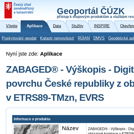
Geoportál ČÚZK
přístup k mapovým produktům a službám res
Vítejte
Aplikace
Data
Služby
INSPIRE
Otevřen
Poskytování geodat
Katastr nemovitostí
RÚIAN
DMVS
Geodetické ap
Nyní jste zde:
Aplikace
ZABAGED® - Výškopis - Digit
povrchu České republiky z o
v ETRS89-TMzn, EVRS
Informace o produktu
Název
ZABAGED® - Výškopis - Digi
obrazové korelace v ETRS