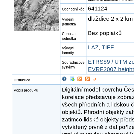
641124
Obchodní kód
dlaždice 2 x 2 km
Výdejní
jednotka
Bez poplatků
Cena za
jednotku
LAZ
,
TIFF
Výdejní
formáty
ETRS89 / UTM zo
Souřadnicové
systémy
EVRF2007 height
Distribuce
Digitální model povrchu Če
Popis produktu
korelace představuje zobraz
všech přírodních a lidskou 
objektů. Přírodní objekty za
zatímco lidské objekty před
vytvářený prvně z dat poříz