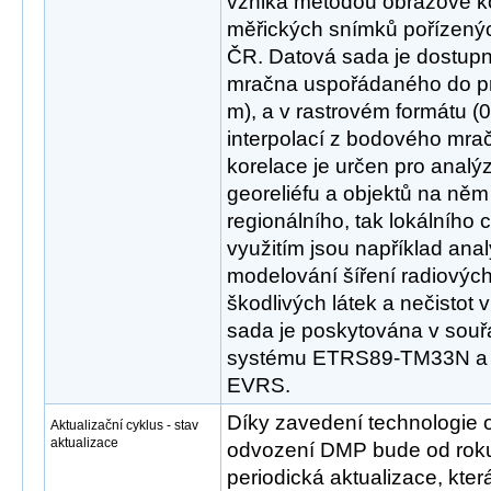
vzniká metodou obrazové ko
měřických snímků pořízenýc
ČR. Datová sada je dostup
mračna uspořádaného do pra
m), a v rastrovém formátu (0
interpolací z bodového mr
korelace je určen pro anal
georeliéfu a objektů na něm
regionálního, tak lokálního
využitím jsou například analý
modelování šíření radiových
škodlivých látek a nečistot 
sada je poskytována v sou
systému ETRS89-TM33N a
EVRS.
Díky zavedení technologie 
Aktualizační cyklus - stav
aktualizace
odvození DMP bude od roku
periodická aktualizace, kt