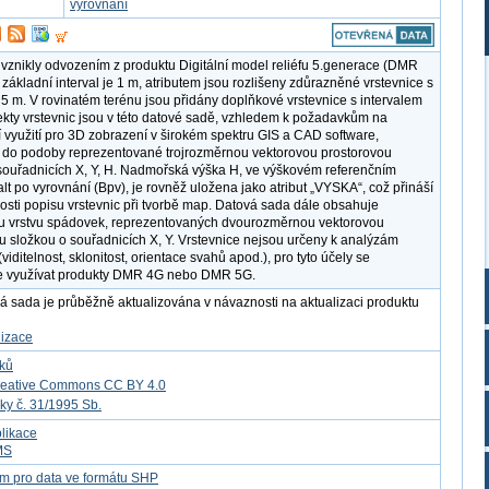
vyrovnání
 vznikly odvozením z produktu Digitální model reliéfu 5.generace (DMR
 základní interval je 1 m, atributem jsou rozlišeny zdůrazněné vrstevnice s
 5 m. V rovinatém terénu jsou přidány doplňkové vrstevnice s intervalem
ekty vrstevnic jsou v této datové sadě, vzhledem k požadavkům na
í využití pro 3D zobrazení v širokém spektru GIS a CAD software,
do podoby reprezentované trojrozměrnou vektorovou prostorovou
souřadnicích X, Y, H. Nadmořská výška H, ve výškovém referenčním
lt po vyrovnání (Bpv), je rovněž uložena jako atribut „VYSKA“, což přináší
osti popisu vrstevnic při tvorbě map. Datová sada dále obsahuje
u vrstvu spádovek, reprezentovaných dvourozměrnou vektorovou
u složkou o souřadnicích X, Y. Vrstevnice nejsou určeny k analýzám
viditelnost, sklonitost, orientace svahů apod.), pro tyto účely se
e využívat produkty DMR 4G nebo DMR 5G.
á sada je průběžně aktualizována v návaznosti na aktualizaci produktu
lizace
tků
reative Commons CC BY 4.0
ky č. 31/1995 Sb.
likace
MS
m pro data ve formátu SHP