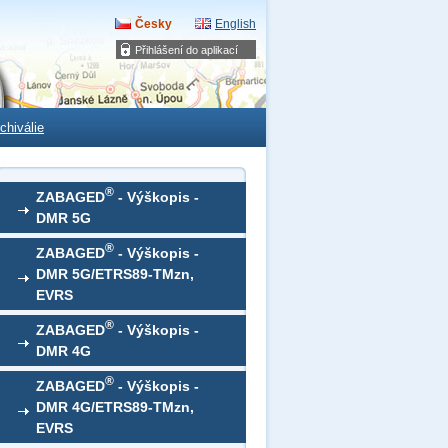
Česky
English
Přihlášení do aplikací
chiválie
®
ZABAGED
- Výškopis -
DMR 5G
®
ZABAGED
- Výškopis -
DMR 5G/ETRS89-TMzn,
EVRS
®
ZABAGED
- Výškopis -
DMR 4G
®
ZABAGED
- Výškopis -
DMR 4G/ETRS89-TMzn,
EVRS