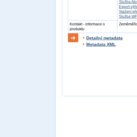
Služba Ato
Export výř
Stažení př
Služba W
Kontakt - informace o
Zeměměřick
produktu
Detailní metadata
Metadata XML