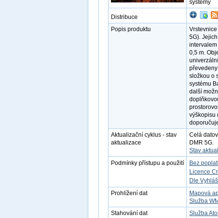
systémy
Distribuce
Popis produktu
Vrstevnice
5G). Jejich
intervalem
0,5 m. Obj
univerzáln
převedeny 
složkou o 
systému Ba
další možn
doplňkovo
prostorovo
výškopisu (
doporučuj
Aktualizační cyklus - stav
Celá datov
aktualizace
DMR 5G.
Stav aktua
Podmínky přístupu a použití
Bez popla
Licence C
Dle Vyhláš
Prohlížení dat
Mapová ap
Služba W
Stahování dat
Služba Ato