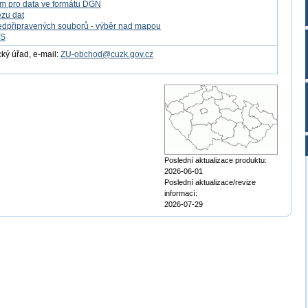
m pro data ve formátu DGN
ezu dat
edpřipravených souborů - výběr nad mapou
FS
ý úřad, e-mail:
ZU-obchod@cuzk.gov.cz
Poslední aktualizace produktu:
2026-06-01
Poslední aktualizace/revize
informací:
2026-07-29