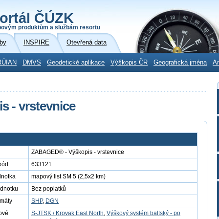
ortál ČÚZK
povým produktům a službám resortu
by
INSPIRE
Otevřená data
RÚIAN
DMVS
Geodetické aplikace
Výškopis ČR
Geografická jména
Ar
 - vrstevnice
ZABAGED® - Výškopis - vrstevnice
kód
633121
dnotka
mapový list SM 5 (2,5x2 km)
ednotku
Bez poplatků
rmáty
SHP
,
DGN
ové
S-JTSK / Krovak East North
,
Výškový systém baltský - po