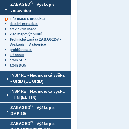
®
ZABAGED
- Výškopis -
vrstevnice
informace o produktu
detailní metadata
stav aktualizace
klad mapových listů
Technická zpráva ZABAGED® -
Výškopis – Vrstevnice
prohlížet data
stáhnout
atom SHP
atom DGN
INSPIRE - Nadmořská výška
- GRID (EL GRID)
INSPIRE - Nadmořská výška
- TIN (EL TIN)
®
ZABAGED
- Výškopis -
DMP 1G
®
ZABAGED
- Výškopis -