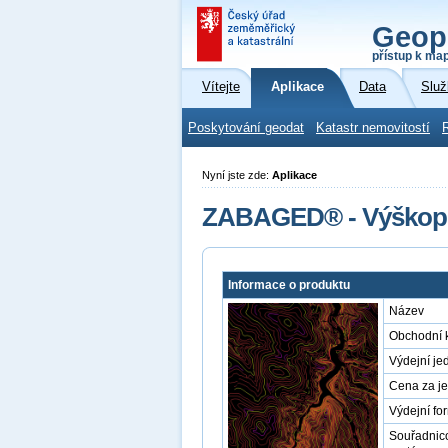
Geop
přístup k ma
Vítejte
Aplikace
Data
Služ
Poskytování geodat
Katastr nemovitostí
Nyní jste zde:
Aplikace
ZABAGED® - Výškopis
Informace o produktu
Název
Obchodní 
Výdejní je
Cena za j
Výdejní fo
Souřadnic