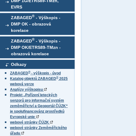
DMP 1G/ETRS89-TMzn,
EVRS
®
ZABAGED
- Výškopis -
DMP OK - obrazová
korelace
®
ZABAGED
- Výškopis -
DMP OK/ETRS89-TMzn -
obrazová korelace
Odkazy
®
ZABAGED
- výškopis - úvod
®
Katalog objektů ZABAGED
2025
webová verze
Analýzy výškopisu
Projekt „Pořízení leteckých
senzorů pro informační systém
zeměměřictví a Geoportál ČÚZK“
je spolufinancovánz prostředků
Evropské unie
webové stránky ČÚZK
webové stránky Zeměměřického
úřadu