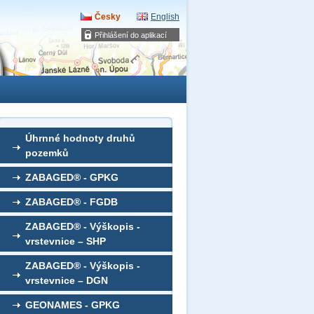
Česky
English
Přihlášení do aplikací
Úhrnné hodnoty druhů
pozemků
ZABAGED® - GPKG
ZABAGED® - FGDB
ZABAGED® - Výškopis -
vrstevnice – SHP
ZABAGED® - Výškopis -
vrstevnice – DGN
GEONAMES - GPKG