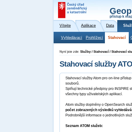
Geop
přístup k ma
Vítejte
Aplikace
Data
Služ
Vyhledávací
Prohlížecí
Stahovací
Nyní jste zde:
Služby / Stahovací / Stahovací s
Stahovací služby AT
Stahovací služby Atom pro on-line přístu
souborů.
Splňují technické předpisy pro INSPIRE s
všechny typy uživatelských aplikací.
Atom služby doplněny o OpenSearch služb
počet zobrazených výsledků vyhledáván
Podrobnější informace o jednotlivých slu
Seznam ATOM služeb: