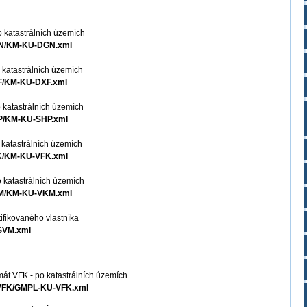
o katastrálních územích
DGN/KM-KU-DGN.xml
 katastrálních územích
XF/KM-KU-DXF.xml
 katastrálních územích
HP/KM-KU-SHP.xml
 katastrálních územích
FK/KM-KU-VFK.xml
 katastrálních územích
VKM/KM-KU-VKM.xml
ifikovaného vlastníka
ZSVM.xml
mát VFK - po katastrálních územích
U-VFK/GMPL-KU-VFK.xml