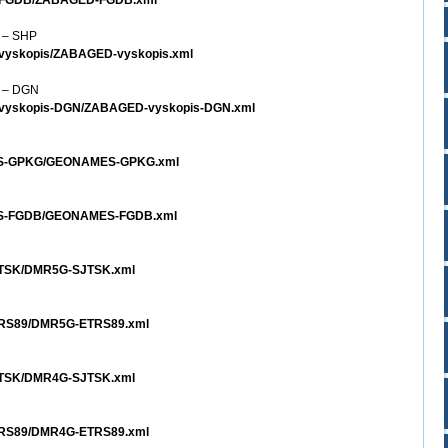
ED-FGDB/ZABAGED-FGDB.xml
e – SHP
-vyskopis/ZABAGED-vyskopis.xml
e – DGN
D-vyskopis-DGN/ZABAGED-vyskopis-DGN.xml
AMES-GPKG/GEONAMES-GPKG.xml
MES-FGDB/GEONAMES-FGDB.xml
SJTSK/DMR5G-SJTSK.xml
ETRS89/DMR5G-ETRS89.xml
SJTSK/DMR4G-SJTSK.xml
ETRS89/DMR4G-ETRS89.xml