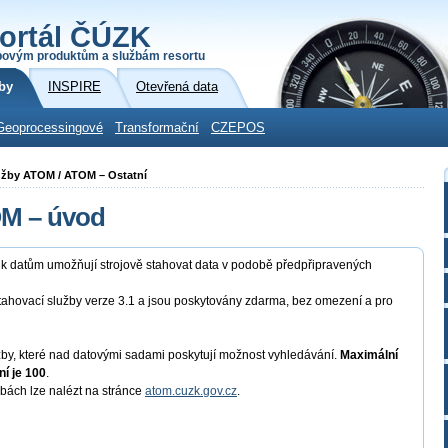
ortál ČÚZK
povým produktům a službám resortu
by
INSPIRE
Otevřená data
Geoprocessingové
Transformační
CZEPOS
lužby ATOM / ATOM – Ostatní
OM – úvod
p k datům umožňují strojově stahovat data v podobě předpřipravených
tahovací služby verze 3.1 a jsou poskytovány zdarma, bez omezení a pro
y, které nad datovými sadami poskytují možnost vyhledávání.
Maximální
í je 100
.
žbách lze nalézt na stránce
atom.cuzk.gov.cz
.