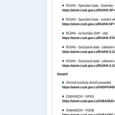
RÚIAN - Speciální data - číselníky -
https://atom.cuzk.gov.cz/RUIAN-SP
RÚIAN - Speciální data - volební ok
https://atom.cuzk.gov.cz/RUIAN-S
RÚIAN - ve formátu SHP - stát
https://atom.cuzk.gov.cz/RUIAN-S
RÚIAN - Současná data - základní 
https://atom.cuzk.gov.cz/RUIAN-S-
RÚIAN - Současná data - základní
https://atom.cuzk.gov.cz/RUIAN-S-
Ostatní
Úhrnné hodnoty druhů pozemků
https://atom.cuzk.gov.cz/UHDP/UHD
ZABAGED® - GPKG
https://atom.cuzk.gov.cz/ZABAG
ZABAGED® - FGDB