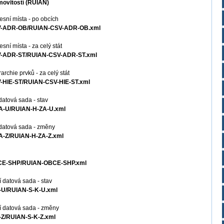
movitostí (RÚIAN)
sní místa - po obcích
CSV-ADR-OB/RUIAN-CSV-ADR-OB.xml
ní místa - za celý stát
CSV-ADR-ST/RUIAN-CSV-ADR-ST.xml
rchie prvků - za celý stát
V-HIE-ST/RUIAN-CSV-HIE-ST.xml
datová sada - stav
ZA-U/RUIAN-H-ZA-U.xml
 datová sada - změny
ZA-Z/RUIAN-H-ZA-Z.xml
OBCE-SHP/RUIAN-OBCE-SHP.xml
 datová sada - stav
K-U/RUIAN-S-K-U.xml
í datová sada - změny
K-Z/RUIAN-S-K-Z.xml