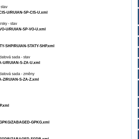
 stav
-CIS-U/RUIAN-SP-CIS-U.xml
rsky - stav
P-VO-U/RUIAN-SP-VO-U.xml
TATY-SHP/RUIAN-STATY-SHP.xml
datová sada - stav
ZA-U/RUIAN-S-ZA-U.xml
 datová sada - změny
ZA-Z/RUIAN-S-ZA-Z.xml
P.xml
ED-GPKG/ZABAGED-GPKG.xml