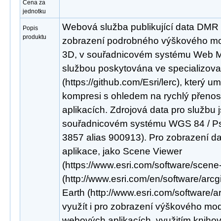
Cena za
jednotku
Webová služba publikující data DMR
Popis
produktu
zobrazení podrobného výškového mod
3D, v souřadnicovém systému Web Me
službou poskytována ve specializo
(https://github.com/Esri/lerc), který um
kompresi s ohledem na rychlý přenos
aplikacích. Zdrojová data pro službu 
souřadnicovém systému WGS 84 / P
3857 alias 900913). Pro zobrazení dat 
aplikace, jako Scene Viewer
(https://www.esri.com/software/scene
(http://www.esri.com/en/software/arcg
Earth (http://www.esri.com/software/a
využít i pro zobrazení výškového mod
webových aplikacích, využitím knihov