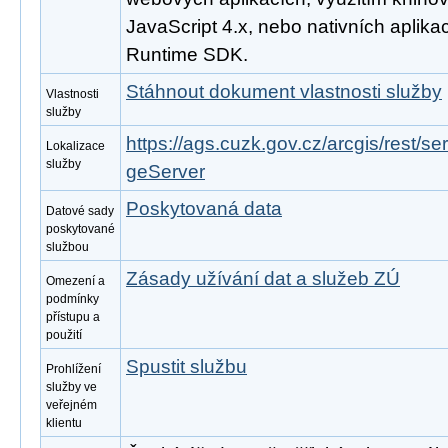
JavaScript 4.x, nebo nativních aplika
Runtime SDK.
Stáhnout dokument vlastnosti služby
Vlastnosti
služby
https://ags.cuzk.gov.cz/arcgis/rest/
Lokalizace
služby
geServer
Poskytovaná data
Datové sady
poskytované
službou
Zásady užívání dat a služeb ZÚ
Omezení a
podmínky
přístupu a
použití
Spustit službu
Prohlížení
služby ve
veřejném
klientu