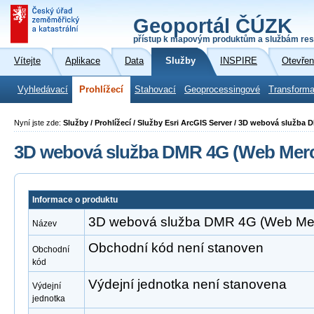
Geoportál ČÚZK
přístup k mapovým produktům a službám res
Vítejte
Aplikace
Data
Služby
INSPIRE
Otevřen
Vyhledávací
Prohlížecí
Stahovací
Geoprocessingové
Transforma
Nyní jste zde:
Služby / Prohlížecí / Služby Esri ArcGIS Server / 3D webová služba
3D webová služba DMR 4G (Web Merc
Informace o produktu
3D webová služba DMR 4G (Web Mer
Název
Obchodní kód není stanoven
Obchodní
kód
Výdejní jednotka není stanovena
Výdejní
jednotka