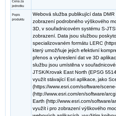
Cena za
jednotku
Webová služba publikující data DMR
Popis
produktu
zobrazení podrobného výškového mod
3D, v souřadnicovém systému S-JTS
zobrazení. Data jsou službou poskyt
specializovaném formátu LERC (https:/
který umožňuje jejich efektivní kompr
přenos a vykreslení dat ve 3D aplikac
službu jsou umístěna v souřadnicov
JTSK/Krovak East North (EPSG 5514).
využít stávající Esri aplikace, jako S
(https://www.esri.com/software/scene
(http://www.esri.com/en/software/arcg
Earth (http://www.esri.com/software/a
využít i pro zobrazení výškového mod
webových aplikacích, využitím knihov