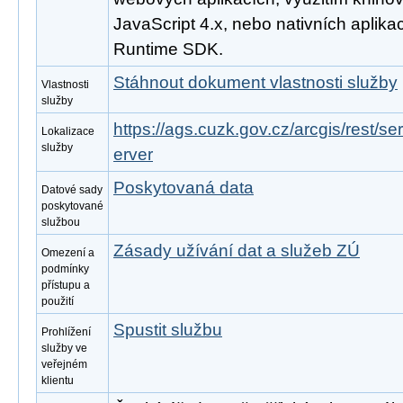
JavaScript 4.x, nebo nativních aplika
Runtime SDK.
Stáhnout dokument vlastnosti služby
Vlastnosti
služby
https://ags.cuzk.gov.cz/arcgis/rest/
Lokalizace
služby
erver
Poskytovaná data
Datové sady
poskytované
službou
Zásady užívání dat a služeb ZÚ
Omezení a
podmínky
přístupu a
použití
Spustit službu
Prohlížení
služby ve
veřejném
klientu