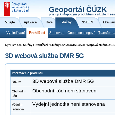
Geoportál ČÚZK
přístup k mapovým produktům a službám res
Vítejte
Aplikace
Data
Služby
INSPIRE
Otevřen
Vyhledávací
Prohlížecí
Stahovací
Geoprocessingové
Transforma
Nyní jste zde:
Služby / Prohlížecí / Služby Esri ArcGIS Server / Mapová služba A
3D webová služba DMR 5G
Informace o produktu
3D webová služba DMR 5G
Název
Obchodní kód není stanoven
Obchodní
kód
Výdejní jednotka není stanovena
Výdejní
jednotka