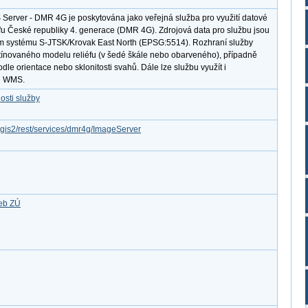
 Server - DMR 4G je poskytována jako veřejná služba pro využití datové
éfu České republiky 4. generace (DMR 4G). Zdrojová data pro službu jsou
m systému S-JTSK/Krovak East North (EPSG:5514). Rozhraní služby
stínovaného modelu reliéfu (v šedé škále nebo obarveného), případně
dle orientace nebo sklonitosti svahů. Dále lze službu využít i
du WMS.
osti služby
rcgis2/rest/services/dmr4g/ImageServer
žeb ZÚ