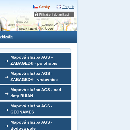
Česky
English
Přihlášení do aplikací
chiválie
Mapová služba AGS –
ZABAGED® - polohopis
Mapová služba AGS -
ZABAGED® - vrstevnice
Mapová služba AGS - nad
daty RÚIAN
Mapová služba AGS -
GEONAMES
Mapová služba AGS -
Bodová pole