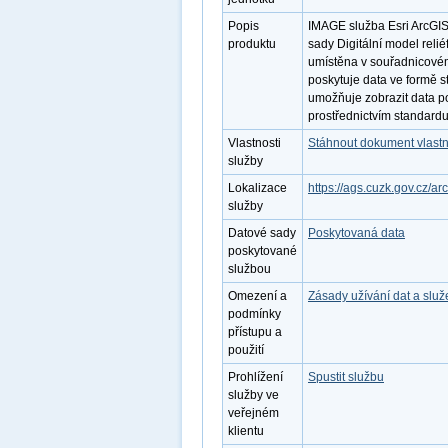
Popis
IMAGE služba Esri ArcGIS
produktu
sady Digitální model reli
umístěna v souřadnicové
poskytuje data ve formě 
umožňuje zobrazit data po
prostřednictvím standar
Vlastnosti
Stáhnout dokument vlastn
služby
Lokalizace
https://ags.cuzk.gov.cz/a
služby
Datové sady
Poskytovaná data
poskytované
službou
Omezení a
Zásady užívání dat a slu
podmínky
přístupu a
použití
Prohlížení
Spustit službu
služby ve
veřejném
klientu