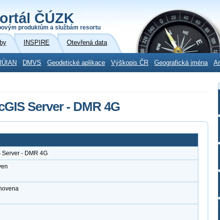
ortál ČÚZK
povým produktům a službám resortu
by
INSPIRE
Otevřená data
RÚIAN
DMVS
Geodetické aplikace
Výškopis ČR
Geografická jména
Ar
cGIS Server - DMR 4G
S Server - DMR 4G
ven
anovena