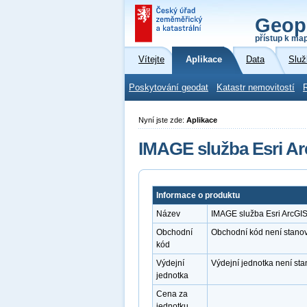
Geop
přístup k ma
Vítejte
Aplikace
Data
Služ
Poskytování geodat
Katastr nemovitostí
Nyní jste zde:
Aplikace
IMAGE služba Esri Ar
Informace o produktu
Název
IMAGE služba Esri ArcGI
Obchodní
Obchodní kód není stano
kód
Výdejní
Výdejní jednotka není st
jednotka
Cena za
jednotku