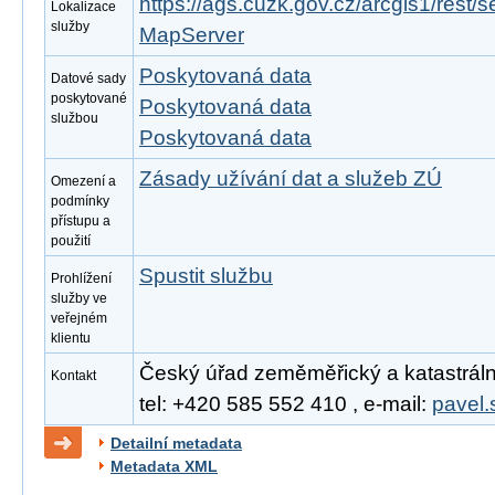
https://ags.cuzk.gov.cz/arcgis1/rest
Lokalizace
služby
MapServer
Poskytovaná data
Datové sady
poskytované
Poskytovaná data
službou
Poskytovaná data
Zásady užívání dat a služeb ZÚ
Omezení a
podmínky
přístupu a
použití
Spustit službu
Prohlížení
služby ve
veřejném
klientu
Český úřad zeměměřický a katastrální,
Kontakt
tel: +420 585 552 410 , e-mail:
pavel.
Detailní metadata
Metadata XML