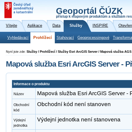
Geoportál ČÚZK
přístup k mapovým produktům a službám res
Vítejte
Aplikace
Data
Služby
INSPIRE
Otevřen
Vyhledávací
Prohlížecí
Stahovací
Geoprocessingové
Transforma
Nyní jste zde:
Služby / Prohlížecí / Služby Esri ArcGIS Server / Mapová služba A
Mapová služba Esri ArcGIS Server - 
Informace o produktu
Mapová služba Esri ArcGIS Server -
Název
Obchodní kód není stanoven
Obchodní
kód
Výdejní jednotka není stanovena
Výdejní
jednotka