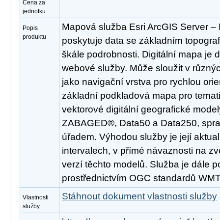
Cena za
jednotku
Mapová služba Esri ArcGIS Server 
Popis
produktu
poskytuje data se základním topogra
škále podrobnosti. Digitální mapa je
webové služby. Může sloužit v různý
jako navigační vrstva pro rychlou ori
základní podkladová mapa pro temati
vektorové digitální geografické mode
ZABAGED®, Data50 a Data250, spr
úřadem. Výhodou služby je její aktua
intervalech, v přímé návaznosti na z
verzí těchto modelů. Služba je dále 
prostřednictvím OGC standardů WM
Stáhnout dokument vlastnosti služby
Vlastnosti
služby