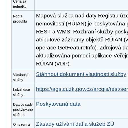
Cena za
jednotku
Mapová služba nad daty Registru úze
Popis
produktu
nemovitostí (RÚIAN) je poskytována p
REST a WMS. Rozhraní služby poskyt
atributové záznamy objektů RÚIAN 
operace GetFeatureInfo). Zdrojová d
aktualizována pomocí aplikace Veřejn
RÚIAN (VDP).
Stáhnout dokument vlastnosti služby
Vlastnosti
služby
https://ags.cuzk.gov.cz/arcgis/rest/
Lokalizace
služby
Poskytovaná data
Datové sady
poskytované
službou
Zásady užívání dat a služeb ZÚ
Omezení a