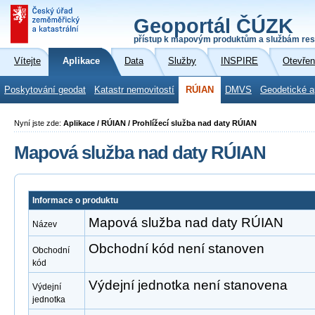
Geoportál ČÚZK
přístup k mapovým produktům a službám res
Vítejte
Aplikace
Data
Služby
INSPIRE
Otevřen
Poskytování geodat
Katastr nemovitostí
RÚIAN
DMVS
Geodetické a
Nyní jste zde:
Aplikace / RÚIAN / Prohlížecí služba nad daty RÚIAN
Mapová služba nad daty RÚIAN
Informace o produktu
Mapová služba nad daty RÚIAN
Název
Obchodní kód není stanoven
Obchodní
kód
Výdejní jednotka není stanovena
Výdejní
jednotka