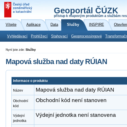
Geoportál ČÚZK
přístup k mapovým produktům a službám res
Vítejte
Aplikace
Data
Služby
INSPIRE
Otevřen
Vyhledávací
Prohlížecí
Stahovací
Geoprocessingové
Transformač
Nyní jste zde:
Služby
Mapová služba nad daty RÚIAN
Informace o produktu
Mapová služba nad daty RÚIAN
Název
Obchodní kód není stanoven
Obchodní
kód
Výdejní jednotka není stanovena
Výdejní
jednotka