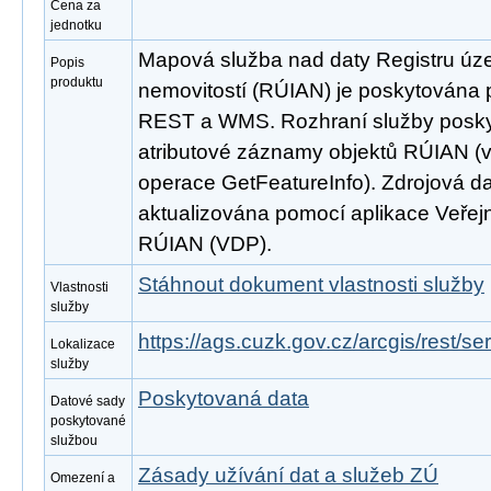
Cena za
jednotku
Mapová služba nad daty Registru úze
Popis
produktu
nemovitostí (RÚIAN) je poskytována p
REST a WMS. Rozhraní služby poskyt
atributové záznamy objektů RÚIAN 
operace GetFeatureInfo). Zdrojová d
aktualizována pomocí aplikace Veřejn
RÚIAN (VDP).
Stáhnout dokument vlastnosti služby
Vlastnosti
služby
https://ags.cuzk.gov.cz/arcgis/rest/
Lokalizace
služby
Poskytovaná data
Datové sady
poskytované
službou
Zásady užívání dat a služeb ZÚ
Omezení a