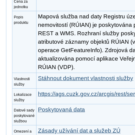
Cena za
jednotku
Mapová služba nad daty Registru úze
Popis
produktu
nemovitostí (RÚIAN) je poskytována p
REST a WMS. Rozhraní služby poskyt
atributové záznamy objektů RÚIAN 
operace GetFeatureInfo). Zdrojová d
aktualizována pomocí aplikace Veřejn
RÚIAN (VDP).
Stáhnout dokument vlastnosti služby
Vlastnosti
služby
https://ags.cuzk.gov.cz/arcgis/rest/
Lokalizace
služby
Poskytovaná data
Datové sady
poskytované
službou
Zásady užívání dat a služeb ZÚ
Omezení a