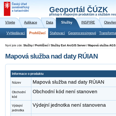
Geoportál ČÚZK
přístup k mapovým produktům a službám res
Vítejte
Aplikace
Data
Služby
INSPIRE
Otevřen
Vyhledávací
Prohlížecí
Stahovací
Geoprocessingové
Transforma
Nyní jste zde:
Služby / Prohlížecí / Služby Esri ArcGIS Server / Mapová služba AG
Mapová služba nad daty RÚIAN
Informace o produktu
Mapová služba nad daty RÚIAN
Název
Obchodní kód není stanoven
Obchodní
kód
Výdejní jednotka není stanovena
Výdejní
jednotka