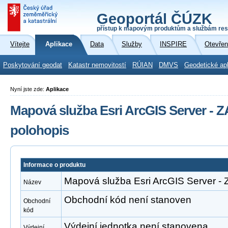
Geoportál ČÚZK
přístup k mapovým produktům a službám res
Vítejte
Aplikace
Data
Služby
INSPIRE
Otevřen
Poskytování geodat
Katastr nemovitostí
RÚIAN
DMVS
Geodetické ap
Nyní jste zde:
Aplikace
Mapová služba Esri ArcGIS Server -
polohopis
Informace o produktu
Mapová služba Esri ArcGIS Server 
Název
Obchodní kód není stanoven
Obchodní
kód
Výdejní jednotka není stanovena
Výdejní