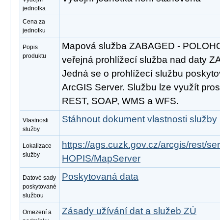
jednotka
Cena za
jednotku
Mapová služba ZABAGED - POLOHOP
Popis
produktu
veřejná prohlížecí služba nad daty 
Jedná se o prohlížecí službu poskyto
ArcGIS Server. Službu lze využít pros
REST, SOAP, WMS a WFS.
Stáhnout dokument vlastnosti služby
Vlastnosti
služby
https://ags.cuzk.gov.cz/arcgis/res
Lokalizace
služby
HOPIS/MapServer
Poskytovaná data
Datové sady
poskytované
službou
Zásady užívání dat a služeb ZÚ
Omezení a