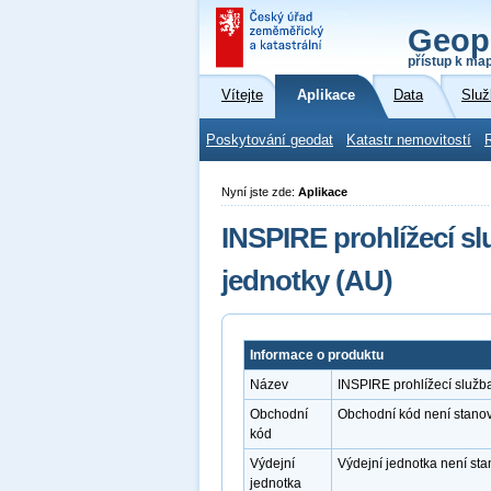
Geop
přístup k ma
Vítejte
Aplikace
Data
Služ
Poskytování geodat
Katastr nemovitostí
Nyní jste zde:
Aplikace
INSPIRE prohlížecí s
jednotky (AU)
Informace o produktu
Název
INSPIRE prohlížecí služ
Obchodní
Obchodní kód není stano
kód
Výdejní
Výdejní jednotka není st
jednotka