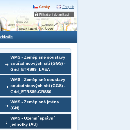
Česky
English
Přihlášení do aplikací
chiválie
WMS - Zeměpisné soustavy
souřadnicových sítí (GGS) -
Grid_ETRS89_LAEA
WMS - Zeměpisné soustavy
souřadnicových sítí (GGS) -
Grid_ETRS89-GRS80
WMS - Zeměpisná jména
(GN)
WMS - Územní správní
jednotky (AU)