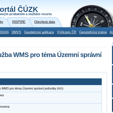
ortál ČÚZK
povým produktům a službám resortu
by
INSPIRE
Otevřená data
RÚIAN
DMVS
Geodetické aplikace
Výškopis ČR
Geografická jména
Ar
lužba WMS pro téma Územní správní
ba WMS pro téma Územní správní jednotky (AU)
ven
anovena