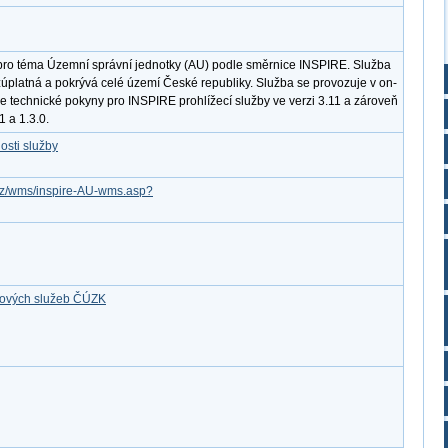
pro téma Územní správní jednotky (AU) podle směrnice INSPIRE. Služba
úplatná a pokrývá celé území České republiky. Služba se provozuje v on-
je technické pokyny pro INSPIRE prohlížecí služby ve verzi 3.11 a zároveň
 a 1.3.0.
osti služby
v.cz/wms/inspire-AU-wms.asp?
ťových služeb ČÚZK