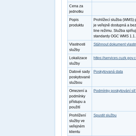
Cena za
jednotku
Popis
Prohlížecí služba (WMS) 
produktu
je veřejně dostupná a bez
line režimu. Služba splňu
standardy OGC WMS 1.1.1
Vlastnosti
Stáhnout dokument vlastn
služby
Lokalizace
https://services.cuzk.go
služby
Datové sady
Poskytovaná data
poskytované
službou
Omezení a
Podmínky poskytování sí
podmínky
přístupu a
použití
Prohlížení
Spustit službu
služby ve
veřejném
klientu