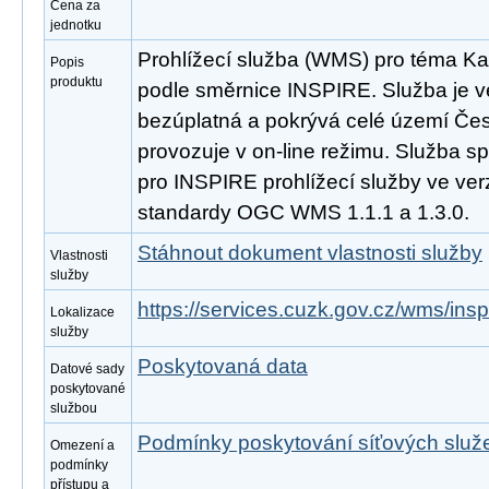
Cena za
jednotku
Prohlížecí služba (WMS) pro téma Kat
Popis
produktu
podle směrnice INSPIRE. Služba je v
bezúplatná a pokrývá celé území Čes
provozuje v on-line režimu. Služba s
pro INSPIRE prohlížecí služby ve ver
standardy OGC WMS 1.1.1 a 1.3.0.
Stáhnout dokument vlastnosti služby
Vlastnosti
služby
https://services.cuzk.gov.cz/wms/in
Lokalizace
služby
Poskytovaná data
Datové sady
poskytované
službou
Podmínky poskytování síťových slu
Omezení a
podmínky
přístupu a