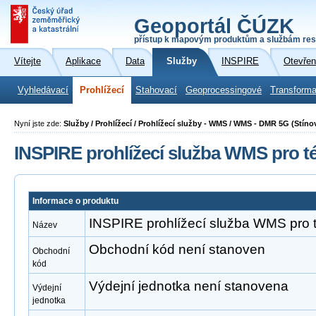
Geoportál ČÚZK
přístup k mapovým produktům a službám res
Vítejte
Aplikace
Data
Služby
INSPIRE
Otevřen
Vyhledávací
Prohlížecí
Stahovací
Geoprocessingové
Transforma
Nyní jste zde:
Služby / Prohlížecí / Prohlížecí služby - WMS / WMS - DMR 5G (Stíno
INSPIRE prohlížecí služba WMS pro t
Informace o produktu
INSPIRE prohlížecí služba WMS pro 
Název
Obchodní kód není stanoven
Obchodní
kód
Výdejní jednotka není stanovena
Výdejní
jednotka