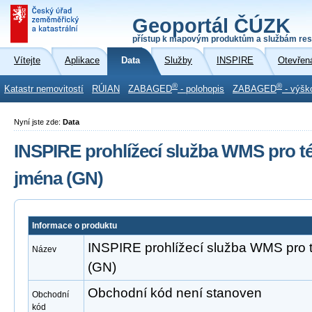
Geoportál ČÚZK
přístup k mapovým produktům a službám res
Vítejte
Aplikace
Data
Služby
INSPIRE
Otevřen
®
®
Katastr nemovitostí
RÚIAN
ZABAGED
- polohopis
ZABAGED
- výšk
Nyní jste zde:
Data
INSPIRE prohlížecí služba WMS pro 
jména (GN)
Informace o produktu
INSPIRE prohlížecí služba WMS pro
Název
(GN)
Obchodní kód není stanoven
Obchodní
kód