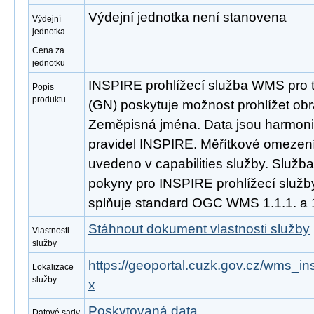
Výdejní jednotka není stanovena
Výdejní
jednotka
Cena za
jednotku
INSPIRE prohlížecí služba WMS pro
Popis
produktu
(GN) poskytuje možnost prohlížet ob
Zeměpisná jména. Data jsou harmoni
pravidel INSPIRE. Měřítkové omezení 
uvedeno v capabilities služby. Služb
pokyny pro INSPIRE prohlížecí služby
splňuje standard OGC WMS 1.1.1. a 1
Stáhnout dokument vlastnosti služby
Vlastnosti
služby
https://geoportal.cuzk.gov.cz/wms_i
Lokalizace
služby
x
Poskytovaná data
Datové sady