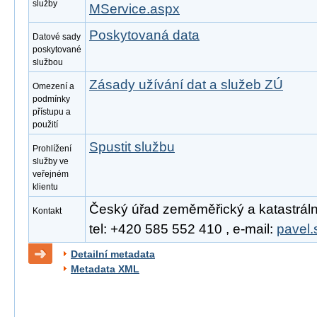
služby
MService.aspx
Poskytovaná data
Datové sady
poskytované
službou
Zásady užívání dat a služeb ZÚ
Omezení a
podmínky
přístupu a
použití
Spustit službu
Prohlížení
služby ve
veřejném
klientu
Český úřad zeměměřický a katastrální
Kontakt
tel: +420 585 552 410 , e-mail:
pavel.
Detailní metadata
Metadata XML