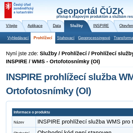
Geoportál ČÚZK
přístup k mapovým produktům a službám res
Vítejte
Aplikace
Data
Služby
INSPIRE
Otevřen
Vyhledávací
Prohlížecí
Stahovací
Geoprocessingové
Transforma
Nyní jste zde:
Služby / Prohlížecí / Prohlížecí slu
INSPIRE / WMS - Ortofotosnímky (OI)
INSPIRE prohlížecí služba W
Ortofotosnímky (OI)
Informace o produktu
INSPIRE prohlížecí služba WMS pro 
Název
Obchodní kód není stanoven