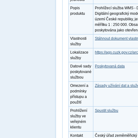
Popis
Prohlížecí služba WMS - 
produktu
Digitální geografický mo
území České republiky, j
měřítku 1 : 250 000. Obsa
poskytována jako otevřen
Vlastnosti
Stáhnout dokument vlastn
služby
Lokalizace
https://ags.cuzk.gov.cz/
služby
Datové sady
Poskytovaná data
poskytované
službou
Omezení a
Zásady užívání dat a slu
podmínky
přístupu a
použití
Prohlížení
Spustit službu
služby ve
veřejném
klientu
Kontakt
Český úřad zeměměřický a 