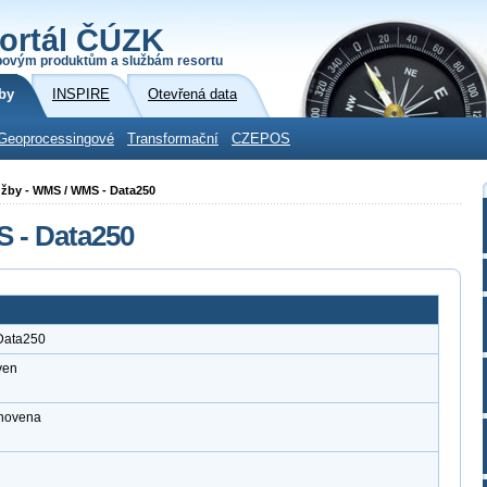
ortál ČÚZK
povým produktům a službám resortu
by
INSPIRE
Otevřená data
Geoprocessingové
Transformační
CZEPOS
služby - WMS / WMS - Data250
S - Data250
 Data250
ven
anovena