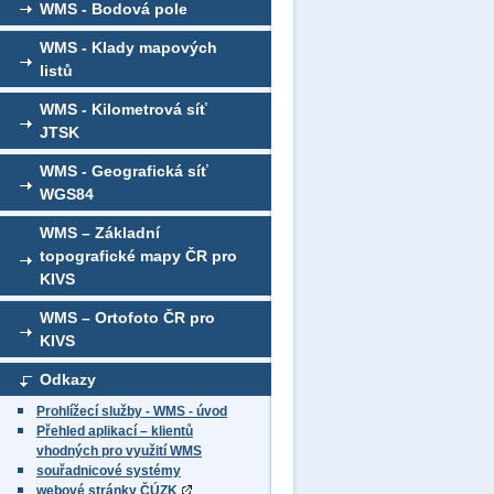
WMS - Bodová pole
WMS - Klady mapových
listů
WMS - Kilometrová síť
JTSK
WMS - Geografická síť
WGS84
WMS – Základní
topografické mapy ČR pro
KIVS
WMS – Ortofoto ČR pro
KIVS
Odkazy
Prohlížecí služby - WMS - úvod
Přehled aplikací – klientů
vhodných pro využití WMS
souřadnicové systémy
webové stránky ČÚZK