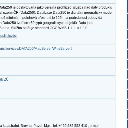
Data250 je poskytována jako veřejná prohlížecí služba nad daty produktu
del území ČR (Data250). Databáze Data250 je digitální geografický model
ehož minimální polohová přesnost je 125 m a podrobnost odpovídá
h Data250 tvoří cca 50 typů geografických objektů. Data jsou
á data. Služba splňuje standard OGC WMS 1.1.1. a 1.3.0.
osti služby
arcgis/services/DATA250/MapServer/WmsServer?
žeb ZÚ
katastrální, Srovnal Pavel, Mgr. , tel: +420 585 552 410 , e-mail: