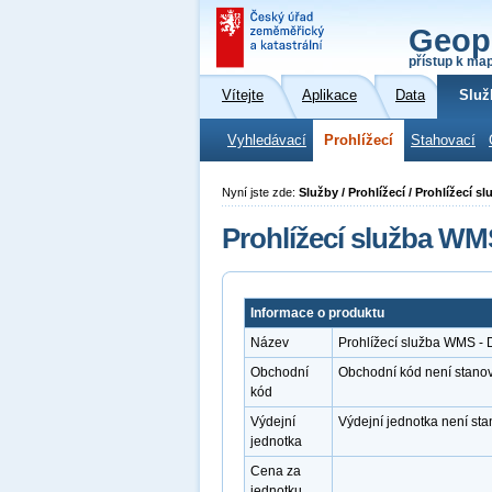
Geop
přístup k ma
Vítejte
Aplikace
Data
Služ
Vyhledávací
Prohlížecí
Stahovací
Nyní jste zde:
Služby / Prohlížecí / Prohlížecí 
Prohlížecí služba WM
Informace o produktu
Název
Prohlížecí služba WMS -
Obchodní
Obchodní kód není stano
kód
Výdejní
Výdejní jednotka není st
jednotka
Cena za
jednotku