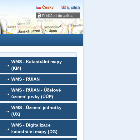
Česky
English
Přihlášení do aplikací
WMS - Katastrální mapy
(KM)
WMS - RÚIAN
WMS - RÚIAN - Účelové
územní prvky (ÚÚP)
WMS - Územní jednotky
(UX)
WMS - Digitalizace
katastrální mapy (DG)