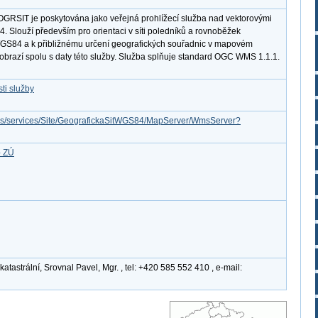
GRSIT je poskytována jako veřejná prohlížecí služba nad vektorovými
. Slouží především pro orientaci v síti poledníků a rovnoběžek
S84 a k přibližnému určení geografických souřadnic v mapovém
 zobrazí spolu s daty této služby. Služba splňuje standard OGC WMS 1.1.1.
ti služby
cgis/services/Site/GeografickaSitWGS84/MapServer/WmsServer?
b ZÚ
tastrální, Srovnal Pavel, Mgr. , tel: +420 585 552 410 , e-mail: