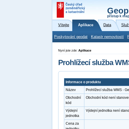
Geop
přístup k ma
Vítejte
Aplikace
Data
Služ
Poskytování geodat
Katastr nemovitostí
Nyní jste zde:
Aplikace
Prohlížecí služba WM
Informace o produktu
Název
Prohlížecí služba WMS - G
Obchodní
Obchodní kód není stanove
kód
Výdejní
Výdejní jednotka není stan
jednotka
Cena za
jednotku