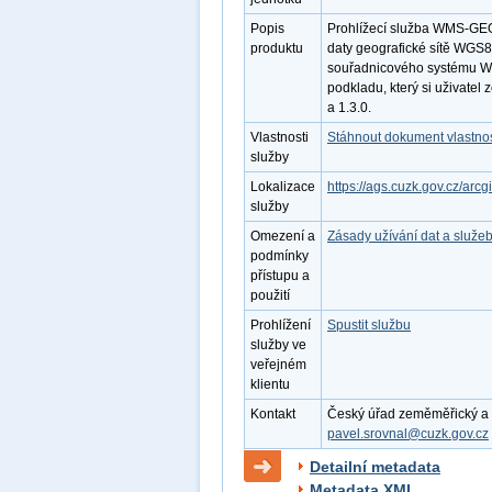
Popis
Prohlížecí služba WMS-GEO
produktu
daty geografické sítě WGS84
souřadnicového systému WG
podkladu, který si uživatel
a 1.3.0.
Vlastnosti
Stáhnout dokument vlastnos
služby
Lokalizace
https://ags.cuzk.gov.cz/ar
služby
Omezení a
Zásady užívání dat a služe
podmínky
přístupu a
použití
Prohlížení
Spustit službu
služby ve
veřejném
klientu
Kontakt
Český úřad zeměměřický a ka
pavel.srovnal@cuzk.gov.cz
Detailní metadata
Metadata XML