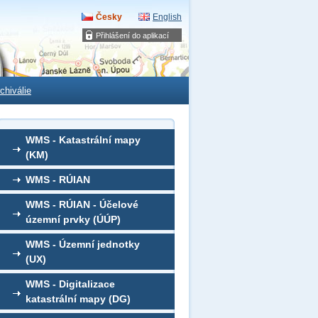
Česky
English
Přihlášení do aplikací
chiválie
WMS - Katastrální mapy
(KM)
WMS - RÚIAN
WMS - RÚIAN - Účelové
územní prvky (ÚÚP)
WMS - Územní jednotky
(UX)
WMS - Digitalizace
katastrální mapy (DG)