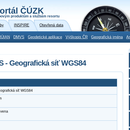
ortál ČÚZK
povým produktům a službám resortu
by
INSPIRE
Otevřená data
RÚIAN
DMVS
Geodetické aplikace
Výškopis ČR
Geografická jména
Ar
S - Geografická síť WGS84
eografická síť WGS84
n
ovena