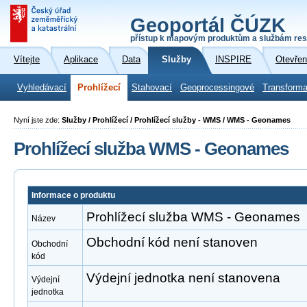
Geoportál ČÚZK
přístup k mapovým produktům a službám res
Vítejte
Aplikace
Data
Služby
INSPIRE
Otevřen
Vyhledávací
Prohlížecí
Stahovací
Geoprocessingové
Transforma
Nyní jste zde:
Služby / Prohlížecí / Prohlížecí služby - WMS / WMS - Geonames
Prohlížecí služba WMS - Geonames
Informace o produktu
Prohlížecí služba WMS - Geonames
Název
Obchodní kód není stanoven
Obchodní
kód
Výdejní jednotka není stanovena
Výdejní
jednotka