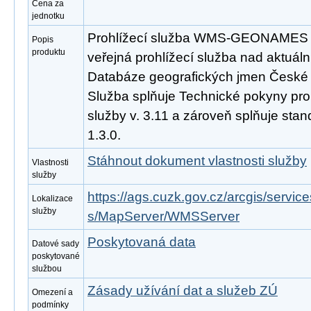
Cena za
jednotku
Prohlížecí služba WMS-GEONAMES j
Popis
produktu
veřejná prohlížecí služba nad aktuáln
Databáze geografických jmen České 
Služba splňuje Technické pokyny pro
služby v. 3.11 a zároveň splňuje st
1.3.0.
Stáhnout dokument vlastnosti služby
Vlastnosti
služby
https://ags.cuzk.gov.cz/arcgis/se
Lokalizace
služby
s/MapServer/WMSServer
Poskytovaná data
Datové sady
poskytované
službou
Zásady užívání dat a služeb ZÚ
Omezení a
podmínky