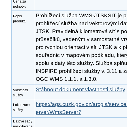
Cena za
jednotku
Prohlížecí služba WMS-JTSKSIT je p
Popis
produktu
prohlížecí služba nad vektorovými da
JTSK. Pravidelná kilometrová síť s p
průsečíků, vedeným v samostatné vrs
pro rychlou orientaci v síti JTSK a k 
souřadnic v mapovém podkladu, který 
spolu s daty této služby. Služba spl
INSPIRE prohlížecí služby v. 3.11 a 
OGC WMS 1.1.1. a 1.3.0.
Stáhnout dokument vlastnosti služby
Vlastnosti
služby
https://ags.cuzk.gov.cz/arcgis/serv
Lokalizace
služby
erver/WmsServer?
Datové sady
poskytované