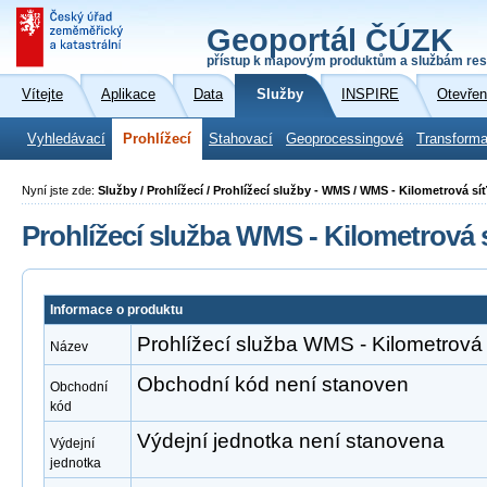
Geoportál ČÚZK
přístup k mapovým produktům a službám res
Vítejte
Aplikace
Data
Služby
INSPIRE
Otevřen
Vyhledávací
Prohlížecí
Stahovací
Geoprocessingové
Transforma
Nyní jste zde:
Služby / Prohlížecí / Prohlížecí služby - WMS / WMS - Kilometrová sí
Prohlížecí služba WMS - Kilometrová 
Informace o produktu
Prohlížecí služba WMS - Kilometrová
Název
Obchodní kód není stanoven
Obchodní
kód
Výdejní jednotka není stanovena
Výdejní
jednotka