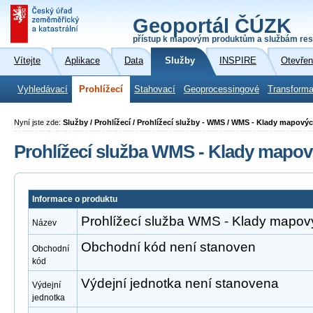
Geoportál ČÚZK
přístup k mapovým produktům a službám res
Vítejte
Aplikace
Data
Služby
INSPIRE
Otevřen
Vyhledávací
Prohlížecí
Stahovací
Geoprocessingové
Transforma
Nyní jste zde:
Služby / Prohlížecí / Prohlížecí služby - WMS / WMS - Klady mapovýc
Prohlížecí služba WMS - Klady mapový
Informace o produktu
Prohlížecí služba WMS - Klady mapový
Název
Obchodní kód není stanoven
Obchodní
kód
Výdejní jednotka není stanovena
Výdejní
jednotka