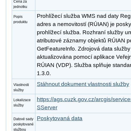
Cena za
jednotku
Prohlížecí služba WMS nad daty Regi
Popis
produktu
adres a nemovitostí (RÚIAN) je posk
prohlížecí služba. Rozhraní služby 
atributové záznamy objektů RÚIAN 
GetFeatureInfo. Zdrojová data služb
aktualizována pomocí aplikace Veřejn
RÚIAN (VDP). Služba splňuje stand
1.3.0.
Stáhnout dokument vlastnosti služby
Vlastnosti
služby
https://ags.cuzk.gov.cz/arcgis/ser
Lokalizace
služby
SServer
Poskytovaná data
Datové sady
poskytované
službou