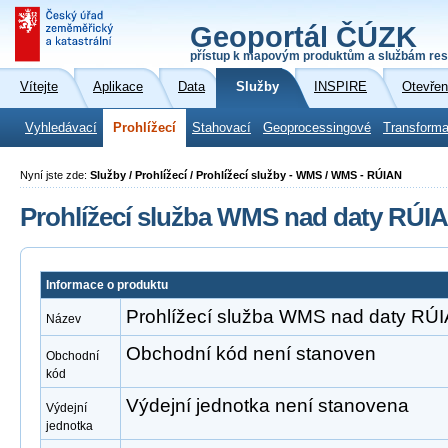
Geoportál ČÚZK
přístup k mapovým produktům a službám res
Vítejte
Aplikace
Data
Služby
INSPIRE
Otevřen
Vyhledávací
Prohlížecí
Stahovací
Geoprocessingové
Transforma
Nyní jste zde:
Služby / Prohlížecí / Prohlížecí služby - WMS / WMS - RÚIAN
Prohlížecí služba WMS nad daty RÚI
Informace o produktu
Prohlížecí služba WMS nad daty RÚ
Název
Obchodní kód není stanoven
Obchodní
kód
Výdejní jednotka není stanovena
Výdejní
jednotka