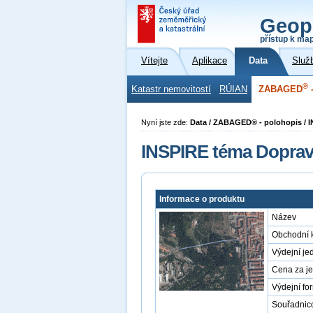
Geop
přístup k ma
Vítejte
Aplikace
Data
Služ
®
Katastr nemovitostí
RÚIAN
ZABAGED
-
Nyní jste zde:
Data / ZABAGED® - polohopis / I
INSPIRE téma Dopravn
Informace o produktu
Název
Obchodní 
Výdejní je
Cena za j
Výdejní fo
Souřadnic