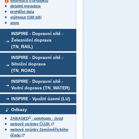
informace o produktu
detailní metadata
prohlížet data
stáhnout (188 kB)
atom
INSPIRE - Dopravní sítě -
Železniční doprava
(TN_RAIL)
INSPIRE - Dopravní sítě -
Silniční doprava
(TN_ROAD)
INSPIRE - Dopravní sítě -
Vodní doprava (TN_WATER)
INSPIRE - Využití území (LU)
Odkazy
®
ZABAGED
- polohopis - úvod
webové stránky ČÚZK
webové stránky Zeměměřického
úřadu