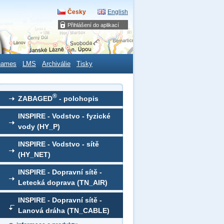
Česky
English
Přihlášení do aplikací
names
LMS
Archiválie
Tisky
®
ZABAGED
- polohopis
INSPIRE - Vodstvo - fyzické
vody (HY_P)
INSPIRE - Vodstvo - sítě
(HY_NET)
INSPIRE - Dopravní sítě -
Letecká doprava (TN_AIR)
INSPIRE - Dopravní sítě -
Lanová dráha (TN_CABLE)