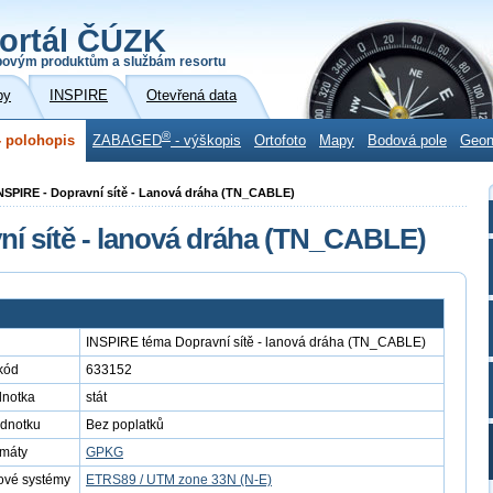
ortál ČÚZK
povým produktům a službám resortu
by
INSPIRE
Otevřená data
®
 polohopis
ZABAGED
- výškopis
Ortofoto
Mapy
Bodová pole
Geo
NSPIRE - Dopravní sítě - Lanová dráha (TN_CABLE)
í sítě - lanová dráha (TN_CABLE)
INSPIRE téma Dopravní sítě - lanová dráha (TN_CABLE)
kód
633152
dnotka
stát
ednotku
Bez poplatků
rmáty
GPKG
ové systémy
ETRS89 / UTM zone 33N (N-E)