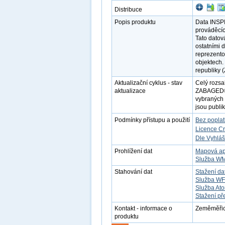
Distribuce
Popis produktu
Data INSPI
prováděcíc
Tato datov
ostatními 
reprezento
objektech.
republiky
Aktualizační cyklus - stav
Celý rozsa
aktualizace
ZABAGED®. 
vybraných 
jsou publik
Podmínky přístupu a použití
Bez popla
Licence C
Dle Vyhláš
Prohlížení dat
Mapová ap
Služba W
Stahování dat
Stažení da
Služba W
Služba At
Stažení př
Kontakt - informace o
Zeměměřick
produktu