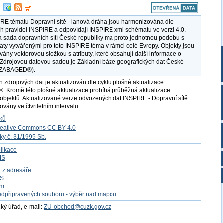
RE tématu Dopravní sítě - lanová dráha jsou harmonizována dle
h pravidel INSPIRE a odpovídají INSPIRE xml schématu ve verzi 4.0.
á sada dopravních sítí České republiky má proto jednotnou podobu s
daty vytvářenými pro toto INSPIRE téma v rámci celé Evropy. Objekty jsou
vány vektorovou složkou s atributy, které obsahují další informace o
 Zdrojovou datovou sadou je Základní báze geografických dat České
 (ZABAGED®).
h zdrojových dat je aktualizován dle cyklu plošné aktualizace
Kromě této plošné aktualizace probíhá průběžná aktualizace
objektů. Aktualizované verze odvozených dat INSPIRE - Dopravní sítě
ovány ve čtvrtletním intervalu.
tků
reative Commons CC BY 4.0
ky č. 31/1995 Sb.
likace
MS
t z adresáře
FS
om
edpřipravených souborů - výběr nad mapou
ý úřad, e-mail:
ZU-obchod@cuzk.gov.cz