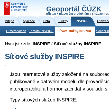
Geoportál ČÚZK
přístup k mapovým produktům a službám res
Vítejte
Aplikace
Data
Služby
INSPIRE
Otevřen
O metadatech
Témata INSPIRE
Síťové služby INSPIRE
Sdílení 
Nyní jste zde:
INSPIRE / Síťové služby INSPIRE
Síťové služby INSPIRE
Jsou internetové služby založené na soubore
publikované v datovém modelu dle prováděcíc
interoperabilitu a harmonizaci dat v souladu 
Typy síťových služeb INSPIRE: