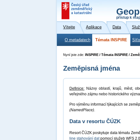
Geop
přístup k ma
Vítejte
Aplikace
Data
Slu
O metadatech
Témata INSPIRE
Síť
Nyní jste zde:
INSPIRE / Témata INSPIRE / Zem
Zeměpisná jména
Definice:
Názvy oblastí, krajů, měst, ob
veřejného zájmu nebo historického význ
Pro výměnu informací týkajících se zeměp
(NamedPlace)
.
Data v resortu ČÚZK
Resort ČÚZK poskytuje data tématu Zem
line stahování dat
pomocí služeb WFS 2.0