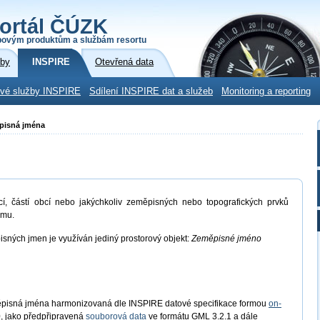
ortál ČÚZK
povým produktům a službám resortu
žby
INSPIRE
Otevřená data
ové služby INSPIRE
Sdílení INSPIRE dat a služeb
Monitoring a reporting
ěpisná jména
cí, částí obcí nebo jakýchkoliv zeměpisných nebo topografických prvků
amu.
isných jmen je využíván jediný prostorový objekt:
Zeměpisné jméno
ěpisná jména harmonizovaná dle INSPIRE datové specifikace formou
on-
, jako předpřipravená
souborová data
ve formátu GML 3.2.1 a dále