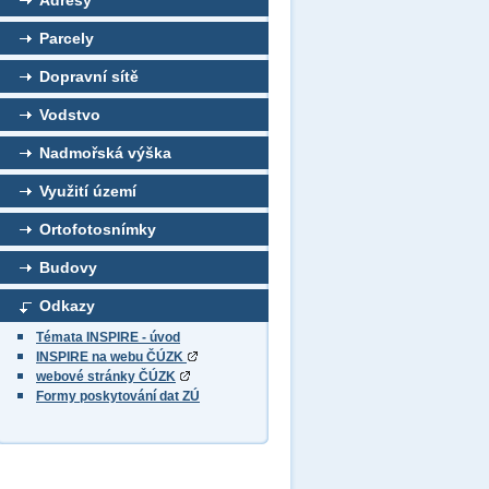
Adresy
Parcely
Dopravní sítě
Vodstvo
Nadmořská výška
Využití území
Ortofotosnímky
Budovy
Odkazy
Témata INSPIRE - úvod
INSPIRE na webu ČÚZK
webové stránky ČÚZK
Formy poskytování dat ZÚ