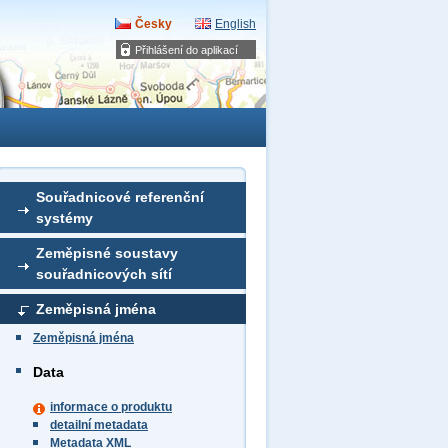
Česky
English
Přihlášení do aplikací
Souřadnicové referenční
systémy
Zeměpisné soustavy
souřadnicových sítí
Zeměpisná jména
Zeměpisná jména
Data
informace o produktu
detailní metadata
Metadata XML