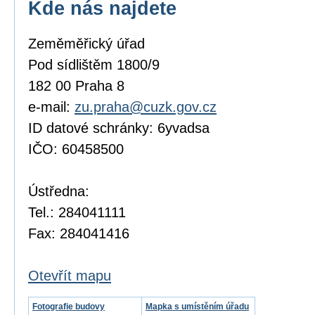
Kde nás najdete
Zeměměřický úřad
Pod sídlištěm 1800/9
182 00 Praha 8
e-mail:
zu.praha@cuzk.gov.cz
ID datové schránky: 6yvadsa
IČO: 60458500
Ústředna:
Tel.: 284041111
Fax: 284041416
Otevřít mapu
Fotografie budovy
Mapka s umístěním úřadu