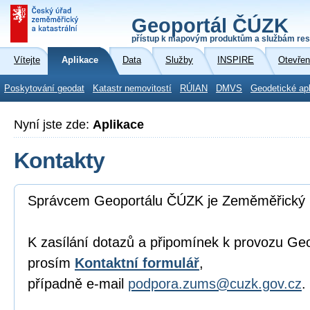
Geoportál ČÚZK
přístup k mapovým produktům a službám res
Vítejte
Aplikace
Data
Služby
INSPIRE
Otevřen
Poskytování geodat
Katastr nemovitostí
RÚIAN
DMVS
Geodetické ap
Nyní jste zde:
Aplikace
Kontakty
Správcem Geoportálu ČÚZK je Zeměměřický 
K zasílání dotazů a připomínek k provozu Ge
prosím
Kontaktní formulář
,
případně e-mail
podpora.zums@cuzk.gov.cz
.