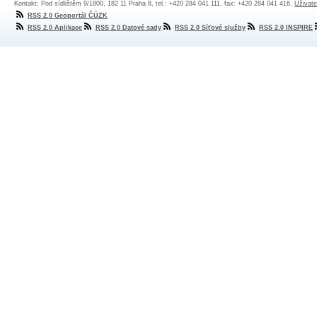
Kontakt: Pod sídlištěm 9/1800, 182 11 Praha 8, tel.: +420 284 041 111, fax: +420 284 041 416,
Uživate
RSS 2.0 Geoportál ČÚZK
RSS 2.0 Aplikace
RSS 2.0 Datové sady
RSS 2.0 Síťové služby
RSS 2.0 INSPIRE