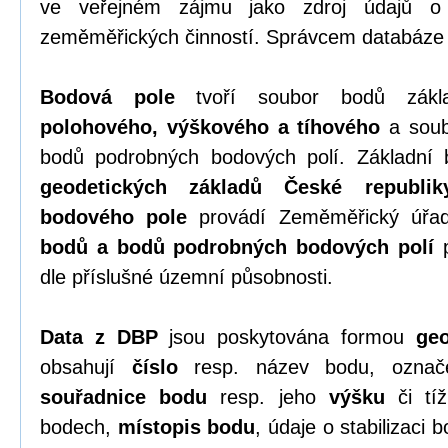
ve veřejném zájmu jako zdroj údajů o
zeměměřických činností. Správcem databáze
Bodová pole
tvoří soubor bodů zákla
polohového, výškového a tíhového
a soub
bodů podrobných bodových polí. Základní 
geodetických základů České republik
bodového pole
provádí Zeměměřický úřa
bodů a bodů podrobných bodových polí
p
dle příslušné územní působnosti.
Data z DBP
jsou poskytována formou
geo
obsahují
číslo
resp. název bodu, označen
souřadnice bodu
resp. jeho
výšku
či tíž
bodech,
místopis bodu
, údaje o stabilizaci