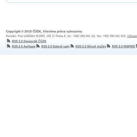
Copyright © 2010 ČÚZK, Všechna práva vyhrazena
Kontakt: Pod sídlištěm 9/1800, 182 11 Praha 8, tel.: +420 284 041 111, fax: +420 284 041 416,
Uživate
RSS 2.0 Geoportál ČÚZK
RSS 2.0 Aplikace
RSS 2.0 Datové sady
RSS 2.0 Síťové služby
RSS 2.0 INSPIRE