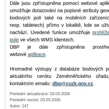
Dále jsou zpřístupněna pomocí webové apl
umožňuje dotazování na popisné atributy geo
bodových polí také na mobilních zařízeníc
resp. tabletech) přímo v lokalitě, kde se už
nachází. Uvedené funkce umožňuje
prohlí
pole
ve všech WMS klientech.
DBP je dále zpřístupněna prostředn
webové
aplikace
.
Hromadné výstupy z databáze bodových pol
aktuálního ceníku Zeměměřického úřad
kontaktním emailu:
dbp@cuzk.gov.cz
.
Poslední aktualizace: 03.03.2026
Poslední revize:
03.03.2026
Autor: 147