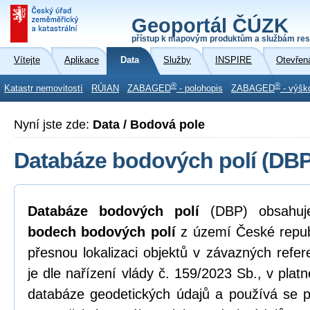
Geoportál ČÚZK
přístup k mapovým produktům a službám res
Vítejte
Aplikace
Data
Služby
INSPIRE
Otevřen
®
®
Katastr nemovitostí
RÚIAN
ZABAGED
- polohopis
ZABAGED
- výšk
Nyní jste zde:
Data / Bodová pole
Databáze bodových polí (DBP
Databáze bodových polí
(DBP) obsahu
bodech bodových polí
z území České republ
přesnou lokalizaci objektů v závazných ref
je dle nařízení vlády č. 159/2023 Sb., v pla
databáze geodetických údajů a používá se p