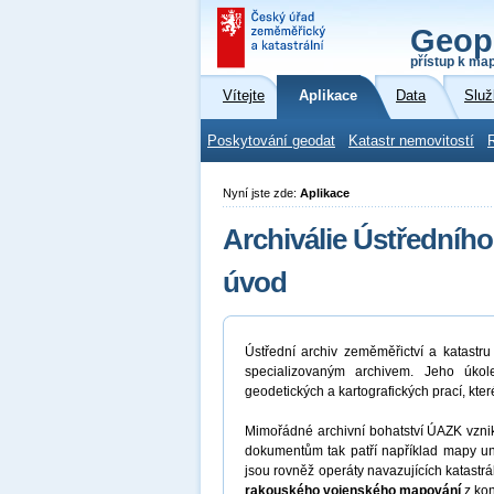
Geop
přístup k ma
Vítejte
Aplikace
Data
Služ
Poskytování geodat
Katastr nemovitostí
Nyní jste zde:
Aplikace
Archiválie Ústředního
úvod
Ústřední archiv zeměměřictví a katast
specializovaným archivem. Jeho úkol
geodetických a kartografických prací, kte
Mimořádné archivní bohatství ÚAZK vznikal
dokumentům tak patří například mapy unik
jsou rovněž operáty navazujících katastrá
rakouského vojenského mapování
z kon