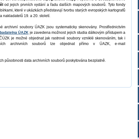
ěl
od jejich prvních vydání a řadu dalších mapových souborů. Tyto fondy
bírkami, které v ukázkách představují tvorbu starých evropských kartografů
 nakladatelů 19. a 20. století.
é archivní soubory ÚAZK jsou systematicky skenovány. Prostřednictvím
í badatelna ÚAZK
je zavedena možnost jejich studia dálkovým přístupem a
ÚZK je možné objednat jak rastrové soubory vzniklé skenováním, tak i
atních archivních souborů lze objednat přímo v ÚAZK, e-mail
ich působnosti data archivních souborů poskytována bezplatně.