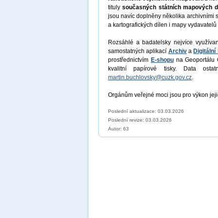
tituly
současných státních mapových d
jsou navíc doplněny několika archivními s
a kartografických dílen i mapy vydavatelů a
Rozsáhlé a badatelsky nejvíce využívan
samostatných aplikací
Archiv
a
Digitáln
prostřednictvím
E-shopu
na Geoportálu Č
kvalitní papírové tisky. Data ost
martin.buchlovsky@cuzk.gov.cz
.
Orgánům veřejné moci jsou pro výkon jej
Poslední aktualizace: 03.03.2026
Poslední revize:
03.03.2026
Autor: 63