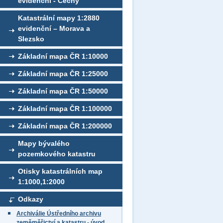
evidenční - Čechy
Katastrální mapy 1:2880
evidenční – Morava a
Slezsko
Základní mapa ČR 1:10000
Základní mapa ČR 1:25000
Základní mapa ČR 1:50000
Základní mapa ČR 1:100000
Základní mapa ČR 1:200000
Mapy bývalého
pozemkového katastru
Otisky katastrálních map
1:1000,1:2000
Odkazy
Archiválie Ústředního archivu
zeměměřictví a katastru - úvod