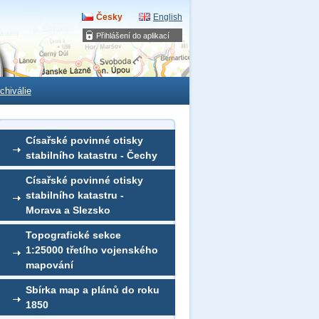
Česky
English
Přihlášení do aplikací
chiválie
Císařské povinné otisky
stabilního katastru - Čechy
Císařské povinné otisky
stabilního katastru -
Morava a Slezsko
Topografické sekce
1:25000 třetího vojenského
mapování
Sbírka map a plánů do roku
1850