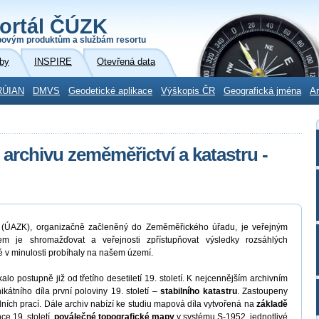
ortál ČÚZK
povým produktům a službám resortu
by
INSPIRE
Otevřená data
RÚIAN
DMVS
Geodetické aplikace
Výškopis ČR
Geografická jména
Ar
 archivu zeměměřictví a katastru -
ru (ÚAZK), organizačně začleněný do Zeměměřického úřadu, je veřejným
em je shromažďovat a veřejnosti zpřístupňovat výsledky rozsáhlých
ré v minulosti probíhaly na našem území.
o postupně již od třetího desetiletí 19. století. K nejcennějším archivním
átního díla první poloviny 19. století –
stabilního katastru
. Zastoupeny
lních prací. Dále archiv nabízí ke studiu mapová díla vytvořená na
základě
ce 19. století,
poválečné topografické mapy
v systému S-1952, jednotlivé