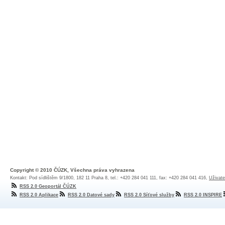
Copyright © 2010 ČÚZK, Všechna práva vyhrazena
Kontakt: Pod sídlištěm 9/1800, 182 11 Praha 8, tel.: +420 284 041 111, fax: +420 284 041 416,
Uživate
RSS 2.0 Geoportál ČÚZK
RSS 2.0 Aplikace
RSS 2.0 Datové sady
RSS 2.0 Síťové služby
RSS 2.0 INSPIRE