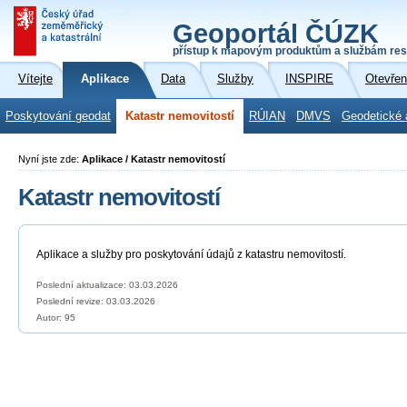
Geoportál ČÚZK
přístup k mapovým produktům a službám res
Vítejte
Aplikace
Data
Služby
INSPIRE
Otevřen
Poskytování geodat
Katastr nemovitostí
RÚIAN
DMVS
Geodetické 
Nyní jste zde:
Aplikace / Katastr nemovitostí
Katastr nemovitostí
Aplikace a služby pro poskytování údajů z katastru nemovitostí.
Poslední aktualizace: 03.03.2026
Poslední revize:
03.03.2026
Autor: 95