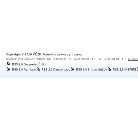
Copyright © 2010 ČÚZK, Všechna práva vyhrazena
Kontakt: Pod sídlištěm 9/1800, 182 11 Praha 8, tel.: +420 284 041 111, fax: +420 284 041 416,
Uživate
RSS 2.0 Geoportál ČÚZK
RSS 2.0 Aplikace
RSS 2.0 Datové sady
RSS 2.0 Síťové služby
RSS 2.0 INSPIRE