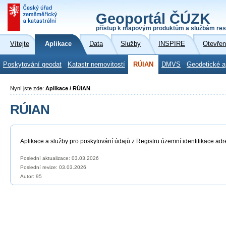
Geoportál ČÚZK
přístup k mapovým produktům a službám res
Vítejte
Aplikace
Data
Služby
INSPIRE
Otevřen
Poskytování geodat
Katastr nemovitostí
RÚIAN
DMVS
Geodetické a
Nyní jste zde:
Aplikace / RÚIAN
RÚIAN
Aplikace a služby pro poskytování údajů z Registru územní identifikace adr
Poslední aktualizace: 03.03.2026
Poslední revize:
03.03.2026
Autor: 95