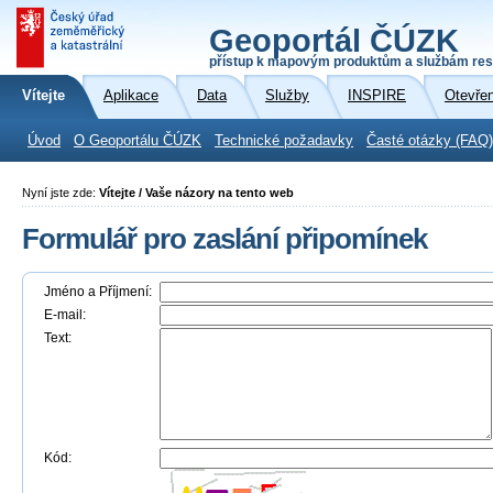
Geoportál ČÚZK
přístup k mapovým produktům a službám res
Vítejte
Aplikace
Data
Služby
INSPIRE
Otevře
Úvod
O Geoportálu ČÚZK
Technické požadavky
Časté otázky (FAQ)
Nyní jste zde:
Vítejte / Vaše názory na tento web
Formulář pro zaslání připomínek
Jméno a Příjmení:
E-mail:
Text:
Kód: