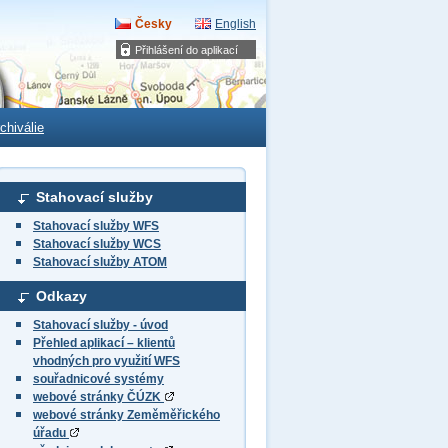
Česky
English
Přihlášení do aplikací
chiválie
Stahovací služby
Stahovací služby WFS
Stahovací služby WCS
Stahovací služby ATOM
Odkazy
Stahovací služby - úvod
Přehled aplikací – klientů
vhodných pro využití WFS
souřadnicové systémy
webové stránky ČÚZK
webové stránky Zeměměřického
úřadu