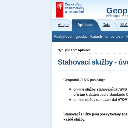
Geop
přístup k ma
Vítejte
Aplikace
Data
Služ
Poskytování geodat
Katastr nemovitostí
Nyní jste zde:
Aplikace
Stahovací služby - úv
Geoportál ČÚZK poskytuje:
on-line služby stahování dat
WFS
přístup k datům
podle standardu O
on-line služby stahování dat
ATOM
Stahovací služby jsou poskytovány zdar
každé služby.