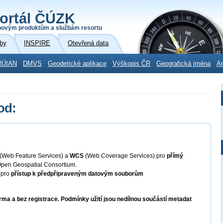
ortál ČÚZK
povým produktům a službám resortu
by
INSPIRE
Otevřená data
RÚIAN
DMVS
Geodetické aplikace
Výškopis ČR
Geografická jména
Ar
od:
(Web Feature Services) a
WCS
(Web Coverage Services) pro
přímý
pen Geospatial Consortium.
pro
přístup k předpřipraveným datovým souborům
ma a bez registrace. Podmínky užití jsou nedílnou součástí metadat