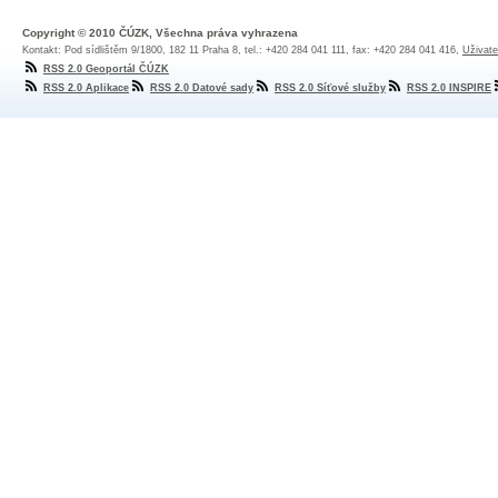
Copyright © 2010 ČÚZK, Všechna práva vyhrazena
Kontakt: Pod sídlištěm 9/1800, 182 11 Praha 8, tel.: +420 284 041 111, fax: +420 284 041 416,
Uživate
RSS 2.0 Geoportál ČÚZK
RSS 2.0 Aplikace
RSS 2.0 Datové sady
RSS 2.0 Síťové služby
RSS 2.0 INSPIRE