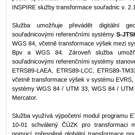
INSPIRE služby transformace souřadnic v. 2.
Služba umožňuje převádět digitální ge
souřadnicovými referenčními systémy
S-JTS
WGS 84, včetně transformace výšek mezi s
Bpv a WGS 84. Zároveň služba umožňu
souřadnicovými referenčními systémy stanov
ETRS89-LAEA, ETRS89-LCC, ETRS89-TM33
včetně transformace výšek v systému EVRS, 
systémy WGS 84 / UTM 33, WGS 84 / UTM 
Mercator.
Služba využívá výpočetní modul programu 
10-01 schválený ČÚZK pro transformaci
pomocí zpřesněné globální transformace pou