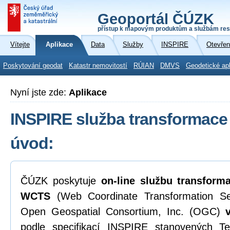
Geoportál ČÚZK
přístup k mapovým produktům a službám res
Vítejte
Aplikace
Data
Služby
INSPIRE
Otevřen
Poskytování geodat
Katastr nemovitostí
RÚIAN
DMVS
Geodetické ap
Nyní jste zde:
Aplikace
INSPIRE služba transformace 
úvod:
ČÚZK poskytuje
on-line
službu transform
WCTS
(Web Coordinate Transformation Ser
Open Geospatial Consortium, Inc. (OGC)
podle specifikací INSPIRE stanovených 