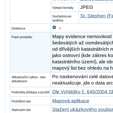
JPEG
Výdejní formáty
St. Stephen (Fe
Souřadnicové
systémy
Distribuce
Mapy evidence nemovitostí 
Popis produktu
šedesátých až osmdesátých le
od dřívějších katastrálních
jako ostrovní (kde zákres ko
katastrálního území), ale o
mapový list bez ohledu na h
Po naskenování celé datové s
Aktualizační cyklus - stav
aktualizace
neaktualizuje, jde o data arch
Dle Vyhlášky č. 645/2004 S
Podmínky přístupu a použití
Mapová aplikace
Prohlížení dat
Stažení ukázkového soubo
Stahování dat