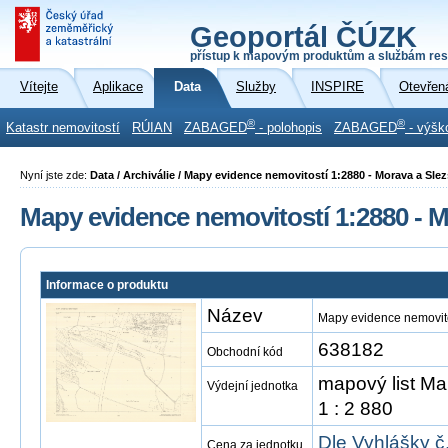
Geoportál ČÚZK
přístup k mapovým produktům a službám res
Vítejte
Aplikace
Data
Služby
INSPIRE
Otevřen
®
®
Katastr nemovitostí
RÚIAN
ZABAGED
- polohopis
ZABAGED
- výšk
Nyní jste zde:
Data / Archiválie / Mapy evidence nemovitostí 1:2880 - Morava a Sle
Mapy evidence nemovitostí 1:2880 - M
Informace o produktu
Název
Mapy evidence nemovito
638182
Obchodní kód
mapový list Ma
Výdejní jednotka
1 : 2 880
Dle Vyhlášky č
Cena za jednotku