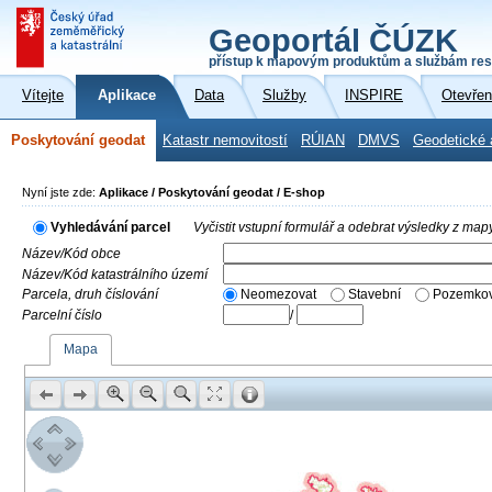
Geoportál ČÚZK
přístup k mapovým produktům a službám res
Vítejte
Aplikace
Data
Služby
INSPIRE
Otevřen
Poskytování geodat
Katastr nemovitostí
RÚIAN
DMVS
Geodetické 
Nyní jste zde:
Aplikace / Poskytování geodat / E-shop
Vyhledávání parcel
Vyčistit vstupní formulář a odebrat výsledky z map
Název/Kód obce
Název/Kód katastrálního území
Parcela, druh číslování
Neomezovat
Stavební
Pozemkov
Parcelní číslo
/
Mapa