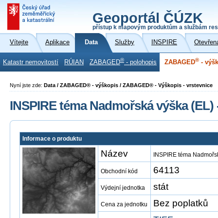
Geoportál ČÚZK
přístup k mapovým produktům a službám res
Vítejte
Aplikace
Data
Služby
INSPIRE
Otevřen
®
®
Katastr nemovitostí
RÚIAN
ZABAGED
- polohopis
ZABAGED
- výš
Nyní jste zde:
Data / ZABAGED® - výškopis / ZABAGED® - Výškopis - vrstevnice
INSPIRE téma Nadmořská výška (EL) 
Informace o produktu
Název
INSPIRE téma Nadmořsk
64113
Obchodní kód
stát
Výdejní jednotka
Bez poplatků
Cena za jednotku