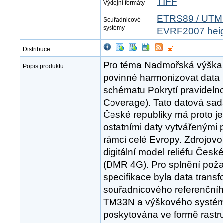
TIFF
Výdejní formáty
ETRS89 / UTM 
Souřadnicové
systémy
EVRF2007 hei
Distribuce
Pro téma Nadmořská výška 
Popis produktu
povinné harmonizovat data 
schématu Pokrytí pravidelnou
Coverage). Tato datová sa
České republiky má proto j
ostatními daty vytvářenými 
rámci celé Evropy. Zdrojov
digitální model reliéfu Česk
(DMR 4G). Pro splnění pož
specifikace byla data trans
souřadnicového referenčn
TM33N a výškového systém
poskytována ve formě rastru 